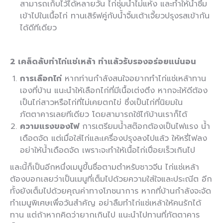
สามารถเก็บไว้ได้หลายวัน ไก่ชุ่มน้ำไม่แห้ง และทำให้น้ำซึม
เข้าไปในเนื้อไก่ ทานเสิร์ฟคู่กับน้ำจิ้มเต้าเจี้ยวปรุงรสเข้ากัน
ได้ดีทีเดียว
2
เคล็ดลับทำไก่แช่เหล้า ทำแล้วรับรองอร่อยแน่นอน
การเลือกไก่
หากท่านกำลังสนใจอยากทำไก่แช่เหล้าทาน
เองที่บ้าน แนะนำให้เลือกไก่ที่มีเนื้อเต่งตึง หากจะให้ดีต้อง
เป็นไก่สาวหรือไก่ที่ไม่เคยตกไข่ ซึ่งเป็นไก่ที่นิยมใน
ภัตตาคารเลยทีเดียว โดยสามารถใช้ไก้บ้านเราก็ได้
ความแรงของไฟ
การเตรียมน้ำสต๊อกต้องเป็นไฟแรง น้ำ
เดือดจัด แต่เมื่อใส่ไก่และเครื่องปรุงลงไปแล้ว ให้หรี่ไฟลง
อย่าให้น้ำเดือดจัด เพราะจะทำให้เนื้อไก่เปื่อยเร็วเกินไป
และนี้ก็เป็นอีกหนึ่งเมนูขึ้นชื่อตามตำหรับชาวจีน ไก่แช่เหล้า
ต้องบอกเลยว่าเป็นเมนูที่เต็มไปด้วยความใส่ใจและประณีต อีก
ทั้งยังเต็มไปด้วยคุณค่าทางโภชนาการ หากที่บ้านกำลังจะจัด
ทำเมนูพิเศษเพื่อวันสำคัญ อย่าลืมทำไก่แช่เหล้าให้คนรักได้
ทาน แต่ถ้าหากคิดว่ายากเกินไป แนะนำไปทานที่ภัตตาคาร