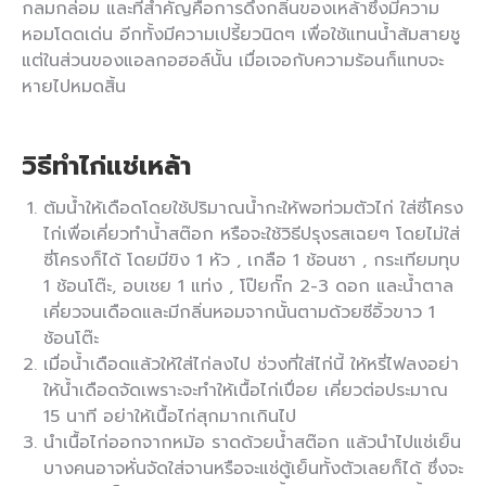
กลมกล่อม และที่สำคัญคือการดึงกลิ่นของเหล้าซึ่งมีความ
หอมโดดเด่น อีกทั้งมีความเปรี้ยวนิดๆ เพื่อใช้แทนน้ำส้มสายชู
แต่ในส่วนของแอลกอฮอล์นั้น เมื่อเจอกับความร้อนก็แทบจะ
หายไปหมดสิ้น
วิธีทำไก่แช่เหล้า
ต้มน้ำให้เดือดโดยใช้ปริมาณน้ำกะให้พอท่วมตัวไก่ ใส่ซี่โครง
ไก่เพื่อเคี่ยวทำน้ำสต๊อก หรือจะใช้วิธีปรุงรสเฉยๆ โดยไม่ใส่
ซี่โครงก็ได้ โดยมีขิง 1 หัว , เกลือ 1 ช้อนชา , กระเทียมทุบ
1 ช้อนโต๊ะ, อบเชย 1 แท่ง , โป๊ยกั๊ก 2-3 ดอก และน้ำตาล
เคี่ยวจนเดือดและมีกลิ่นหอมจากนั้นตามด้วยซีอิ้วขาว 1
ช้อนโต๊ะ
เมื่อน้ำเดือดแล้วให้ใส่ไก่ลงไป ช่วงที่ใส่ไก่นี้ ให้หรี่ไฟลงอย่า
ให้น้ำเดือดจัดเพราะจะทำให้เนื้อไก่เปื่อย เคี่ยวต่อประมาณ
15 นาที อย่าให้เนื้อไก่สุกมากเกินไป
นำเนื้อไก่ออกจากหม้อ ราดด้วยน้ำสต๊อก แล้วนำไปแช่เย็น
บางคนอาจหั่นจัดใส่จานหรือจะแช่ตู้เย็นทั้งตัวเลยก็ได้ ซึ่งจะ