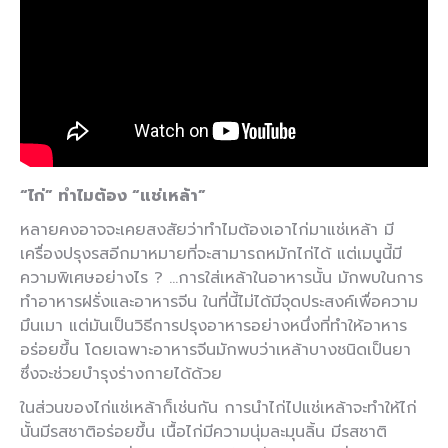
“ไก่” ทำไมต้อง “แช่เหล้า”
หลายคงอาจจะเคยสงสัยว่าทำไมต้องเอาไก่มาแช่เหล้า มี
เครื่องปรุงรสอีกมาหมายที่จะสามารถหมักไก่ได้ แต่เมนูนี้มี
ความพิเศษอย่างไร ? …การใส่เหล้าในอาหารนั้น มักพบในการ
ทำอาหารฝรั่งและอาหารจีน ในที่นี้ไม่ได้มีจุดประสงค์เพื่อความ
มึนเมา แต่มันเป็นวิธีการปรุงอาหารอย่างหนึ่งที่ทำให้อาหาร
อร่อยขึ้น โดยเฉพาะอาหารจีนมักพบว่าเหล้าบางชนิดเป็นยา
ซึ่งจะช่วยบำรุงร่างกายได้ด้วย
ในส่วนของไก่แช่เหล้าก็เช่นกัน การนำไก่ไปแช่เหล้าจะทำให้ไก่
นั้นมีรสชาติอร่อยขึ้น เนื้อไก่มีความนุ่มละมุนลิ้น มีรสชาติ