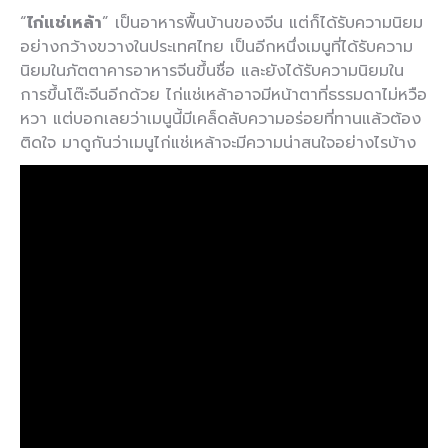
“
ไก่แช่เหล้า
” เป็นอาหารพื้นบ้านของจีน แต่ก็ได้รับความนิยม
อย่างกว้างขวางในประเทศไทย เป็นอีกหนึ่งเมนูที่ได้รับความ
นิยมในภัตตาคารอาหารจีนขึ้นชื่อ และยังได้รับความนิยมใน
การขึ้นโต๊ะจีนอีกด้วย ไก่แช่เหล้าอาจมีหน้าตาที่ธรรมดาไม่หวือ
หวา แต่บอกเลยว่าเมนูนี้มีเคล็ดลับความอร่อยที่ทานแล้วต้อง
ติดใจ มาดูกันว่าเมนูไก่แช่เหล้าจะมีความน่าสนใจอย่างไรบ้าง