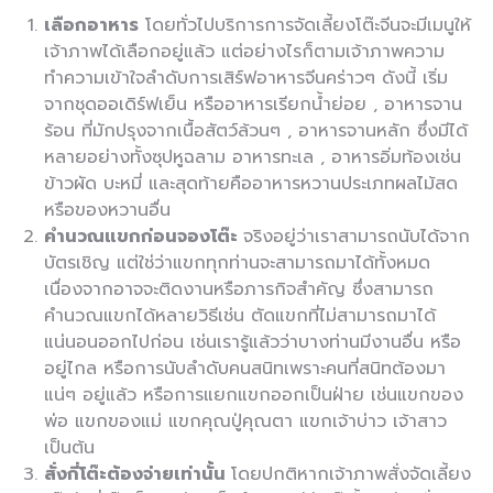
เลือกอาหาร
โดยทั่วไปบริการการจัดเลี้ยงโต๊ะจีนจะมีเมนูให้
เจ้าภาพได้เลือกอยู่แล้ว แต่อย่างไรก็ตามเจ้าภาพความ
ทำความเข้าใจลำดับการเสิร์ฟอาหารจีนคร่าวๆ ดังนี้ เริ่ม
จากชุดออเดิร์ฟเย็น หรืออาหารเรียกน้ำย่อย , อาหารจาน
ร้อน ที่มักปรุงจากเนื้อสัตว์ล้วนๆ , อาหารจานหลัก ซึ่งมีได้
หลายอย่างทั้งซุปหูฉลาม อาหารทะเล , อาหารอิ่มท้องเช่น
ข้าวผัด บะหมี่ และสุดท้ายคืออาหารหวานประเภทผลไม้สด
หรือของหวานอื่น
คำนวณแขกก่อนจองโต๊ะ
จริงอยู่ว่าเราสามารถนับได้จาก
บัตรเชิญ แต่ใช่ว่าแขกทุกท่านจะสามารถมาได้ทั้งหมด
เนื่องจากอาจจะติดงานหรือภารกิจสำคัญ ซึ่งสามารถ
คำนวณแขกได้หลายวิธีเช่น ตัดแขกที่ไม่สามารถมาได้
แน่นอนออกไปก่อน เช่นเรารู้แล้วว่าบางท่านมีงานอื่น หรือ
อยู่ไกล หรือการนับลำดับคนสนิทเพราะคนที่สนิทต้องมา
แน่ๆ อยู่แล้ว หรือการแยกแขกออกเป็นฝ่าย เช่นแขกของ
พ่อ แขกของแม่ แขกคุณปู่คุณตา แขกเจ้าบ่าว เจ้าสาว
เป็นต้น
สั่งกี่โต๊ะต้องจ่ายเท่านั้น
โดยปกติหากเจ้าภาพสั่งจัดเลี้ยง