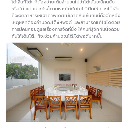
โต๊ะจีนกี่โต๊ะ ก็ต้องจ่ายเต็มจำนวนไม่ว่าโต๊ะนั้นจะมีคนนั่ง
หรือไม่ แต่อย่างไรก็ตามหากโต๊ะใดไม่ได้เปิดใช้ ทางโต๊ะจีน
ก็จะจัดอาหารให้เจ้าภาพโดยไม่เอากลับเช่นกันนี่คืออีกหนึ่ง
เหตุผลที่ต้องคำนวณโต๊ะให้พอดี และสามารถแก้ไขได้ด้วย
การมีคนคอยดูแลเรื่องการจัดที่นั่ง ให้คนที่รู้จักกันนั่งด้วย
กันให้เต็มโต๊ะ ก็จะช่วยคำนวณโต๊ะได้พอดีมากขึ้น