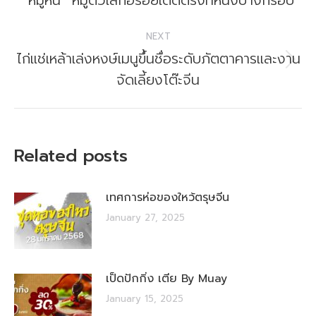
“หมูหัน” หมูตัวเล็กอร่อยเด็ดตรงที่หนังบางกรอบ
post:
NEXT
ไก่แช่เหล้าเล่งหงษ์เมนูขึ้นชื่อระดับภัตตาคารและงาน
Next
จัดเลี้ยงโต๊ะจีน
post:
Related posts
เทศการห่อของใหว้ตรุษจีน
January 27, 2025
เป็ดปักกิ่ง เตีย By Muay
January 15, 2025