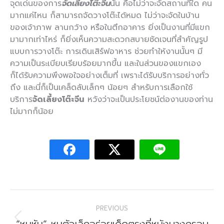
จุดเด่นของการ
จัดเลี้ยงโต๊ะจีน
นั้น คือไม่ว่าจะจัดสถานที่ใด คน
มากแค่ไหน ก็สามารถจัดวางโต๊ะได้หมด ไม่ว่าจะจัดในบ้าน
ของเจ้าภาพ ลานกว้าง หรือในตึกอาคาร ยิ่งเป็นงานที่มีแขก
มามากเท่าไหร่ ก็ยิ่งเห็นความสะดวกสบายชัดเจนที่สำคัญรูป
แบบการวางโต๊ะ การเดินเสิร์ฟอาหาร ช่วยทำให้งานนั้นๆ มี
ความเป็นระเบียบเรียบร้อยมากขึ้น และในส่วนของแขกเอง
ก็ได้รับความพึงพอใจอย่างเต็มที่ เพราะได้รับบริการอย่างทั่ว
ถึง และนี่ก็เป็นเคล็ดลับเล็กๆ น้อยๆ สำหรับการเลือกใช้
บริการ
จัดเลี้ยงโต๊ะจีน
หวังว่าจะเป็นประโยชน์ต่องานของท่าน
ไม่มากก็น้อย
Post
PREVIOUS
navigation
Previous