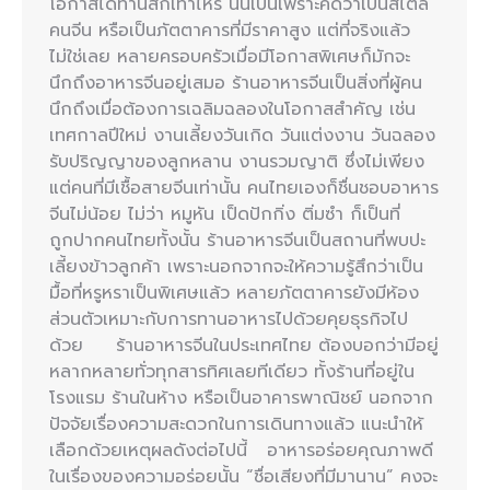
โอกาสได้ทานสักเท่าไหร่ นั่นเป็นเพราะคิดว่าเป็นสไตล์
คนจีน หรือเป็นภัตตาคารที่มีราคาสูง แต่ที่จริงแล้ว
ไม่ใช่เลย หลายครอบครัวเมื่อมีโอกาสพิเศษก็มักจะ
นึกถึงอาหารจีนอยู่เสมอ ร้านอาหารจีนเป็นสิ่งที่ผู้คน
นึกถึงเมื่อต้องการเฉลิมฉลองในโอกาสสำคัญ เช่น
เทศกาลปีใหม่ งานเลี้ยงวันเกิด วันแต่งงาน วันฉลอง
รับปริญญาของลูกหลาน งานรวมญาติ ซึ่งไม่เพียง
แต่คนที่มีเชื้อสายจีนเท่านั้น คนไทยเองก็ชื่นชอบอาหาร
จีนไม่น้อย ไม่ว่า หมูหัน เป็ดปักกิ่ง ติ่มซำ ก็เป็นที่
ถูกปากคนไทยทั้งนั้น ร้านอาหารจีนเป็นสถานที่พบปะ
เลี้ยงข้าวลูกค้า เพราะนอกจากจะให้ความรู้สึกว่าเป็น
มื้อที่หรูหราเป็นพิเศษแล้ว หลายภัตตาคารยังมีห้อง
ส่วนตัวเหมาะกับการทานอาหารไปด้วยคุยธุรกิจไป
ด้วย ร้านอาหารจีนในประเทศไทย ต้องบอกว่ามีอยู่
หลากหลายทั่วทุกสารทิศเลยทีเดียว ทั้งร้านที่อยู่ใน
โรงแรม ร้านในห้าง หรือเป็นอาคารพาณิชย์ นอกจาก
ปัจจัยเรื่องความสะดวกในการเดินทางแล้ว แนะนำให้
เลือกด้วยเหตุผลดังต่อไปนี้ อาหารอร่อยคุณภาพดี
ในเรื่องของความอร่อยนั้น “ชื่อเสียงที่มีมานาน” คงจะ