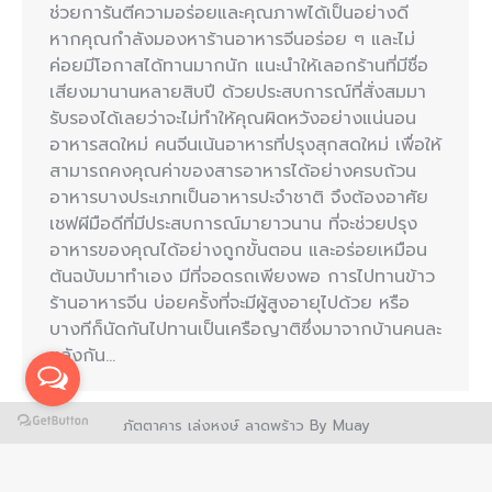
ช่วยการันตีความอร่อยและคุณภาพได้เป็นอย่างดี
หากคุณกำลังมองหาร้านอาหารจีนอร่อย ๆ และไม่
ค่อยมีโอกาสได้ทานมากนัก แนะนำให้เลอกร้านที่มีชื่อ
เสียงมานานหลายสิบปี ด้วยประสบการณ์ที่สั่งสมมา
รับรองได้เลยว่าจะไม่ทำให้คุณผิดหวังอย่างแน่นอน
อาหารสดใหม่ คนจีนเน้นอาหารที่ปรุงสุกสดใหม่ เพื่อให้
สามารถคงคุณค่าของสารอาหารได้อย่างครบถ้วน
อาหารบางประเภทเป็นอาหารปะจำชาติ จึงต้องอาศัย
เชฟผีมือดีที่มีประสบการณ์มายาวนาน ที่จะช่วยปรุง
อาหารของคุณได้อย่างถูกขั้นตอน และอร่อยเหมือน
ต้นฉบับมาทำเอง มีที่จอดรถเพียงพอ การไปทานข้าว
ร้านอาหารจีน บ่อยครั้งที่จะมีผู้สูงอายุไปด้วย หรือ
บางทีก็นัดกันไปทานเป็นเครือญาติซึ่งมาจากบ้านคนละ
หลังกัน…
ภัตตาคาร เล่งหงษ์ ลาดพร้าว By Muay
© Copyright 2017 https://tiabymuayrestaurant.com. All rights
reserved.