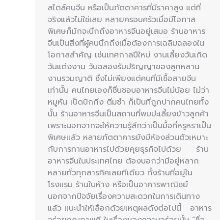
สไตล์คนจีน หรือเป็นภัตตาคารที่มีราคาสูง แต่ที่
จริงแล้วไม่ใช่เลย หลายครอบครัวเมื่อมีโอกาส
พิเศษก็มักจะนึกถึงอาหารจีนอยู่เสมอ ร้านอาหาร
จีนเป็นสิ่งที่ผู้คนนึกถึงเมื่อต้องการเฉลิมฉลองใน
โอกาสสำคัญ เช่นเทศกาลปีใหม่ งานเลี้ยงวันเกิด
วันแต่งงาน วันฉลองรับปริญญาของลูกหลาน
งานรวมญาติ ซึ่งไม่เพียงแต่คนที่มีเชื้อสายจีน
เท่านั้น คนไทยเองก็ชื่นชอบอาหารจีนไม่น้อย ไม่ว่า
หมูหัน เป็ดปักกิ่ง ติ่มซำ ก็เป็นที่ถูกปากคนไทยทั้ง
นั้น ร้านอาหารจีนเป็นสถานที่พบปะเลี้ยงข้าวลูกค้า
เพราะนอกจากจะให้ความรู้สึกว่าเป็นมื้อที่หรูหราเป็น
พิเศษแล้ว หลายภัตตาคารยังมีห้องส่วนตัวเหมาะ
กับการทานอาหารไปด้วยคุยธุรกิจไปด้วย ร้าน
อาหารจีนในประเทศไทย ต้องบอกว่ามีอยู่หลาก
หลายทั่วทุกสารทิศเลยทีเดียว ทั้งร้านที่อยู่ใน
โรงแรม ร้านในห้าง หรือเป็นอาคารพาณิชย์
นอกจากปัจจัยเรื่องความสะดวกในการเดินทาง
แล้ว แนะนำให้เลือกด้วยเหตุผลดังต่อไปนี้ อาหาร
อร่อยคุณภาพดี ในเรื่องของความอร่อยนั้น “ชื่อ