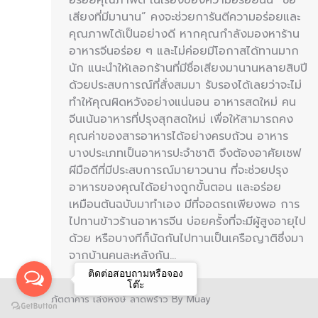
เสียงที่มีมานาน” คงจะช่วยการันตีความอร่อยและ
คุณภาพได้เป็นอย่างดี หากคุณกำลังมองหาร้าน
อาหารจีนอร่อย ๆ และไม่ค่อยมีโอกาสได้ทานมาก
นัก แนะนำให้เลอกร้านที่มีชื่อเสียงมานานหลายสิบปี
ด้วยประสบการณ์ที่สั่งสมมา รับรองได้เลยว่าจะไม่
ทำให้คุณผิดหวังอย่างแน่นอน อาหารสดใหม่ คน
จีนเน้นอาหารที่ปรุงสุกสดใหม่ เพื่อให้สามารถคง
คุณค่าของสารอาหารได้อย่างครบถ้วน อาหาร
บางประเภทเป็นอาหารปะจำชาติ จึงต้องอาศัยเชฟ
ผีมือดีที่มีประสบการณ์มายาวนาน ที่จะช่วยปรุง
อาหารของคุณได้อย่างถูกขั้นตอน และอร่อย
เหมือนต้นฉบับมาทำเอง มีที่จอดรถเพียงพอ การ
ไปทานข้าวร้านอาหารจีน บ่อยครั้งที่จะมีผู้สูงอายุไป
ด้วย หรือบางทีก็นัดกันไปทานเป็นเครือญาติซึ่งมา
จากบ้านคนละหลังกัน…
ติดต่อสอบถามหรือจอง
โต๊ะ
ภัตตาคาร เล่งหงษ์ ลาดพร้าว By Muay