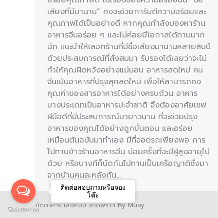
เสียงที่มีมานาน” คงจะช่วยการันตีความอร่อยและ
คุณภาพได้เป็นอย่างดี หากคุณกำลังมองหาร้าน
อาหารจีนอร่อย ๆ และไม่ค่อยมีโอกาสได้ทานมาก
นัก แนะนำให้เลอกร้านที่มีชื่อเสียงมานานหลายสิบปี
ด้วยประสบการณ์ที่สั่งสมมา รับรองได้เลยว่าจะไม่
ทำให้คุณผิดหวังอย่างแน่นอน อาหารสดใหม่ คน
จีนเน้นอาหารที่ปรุงสุกสดใหม่ เพื่อให้สามารถคง
คุณค่าของสารอาหารได้อย่างครบถ้วน อาหาร
บางประเภทเป็นอาหารปะจำชาติ จึงต้องอาศัยเชฟ
ผีมือดีที่มีประสบการณ์มายาวนาน ที่จะช่วยปรุง
อาหารของคุณได้อย่างถูกขั้นตอน และอร่อย
เหมือนต้นฉบับมาทำเอง มีที่จอดรถเพียงพอ การ
ไปทานข้าวร้านอาหารจีน บ่อยครั้งที่จะมีผู้สูงอายุไป
ด้วย หรือบางทีก็นัดกันไปทานเป็นเครือญาติซึ่งมา
จากบ้านคนละหลังกัน…
ติดต่อสอบถามหรือจอง
โต๊ะ
ภัตตาคาร เล่งหงษ์ ลาดพร้าว By Muay