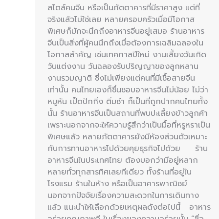
สไตล์คนจีน หรือเป็นภัตตาคารที่มีราคาสูง แต่ที่
จริงแล้วไม่ใช่เลย หลายครอบครัวเมื่อมีโอกาส
พิเศษก็มักจะนึกถึงอาหารจีนอยู่เสมอ ร้านอาหาร
จีนเป็นสิ่งที่ผู้คนนึกถึงเมื่อต้องการเฉลิมฉลองใน
โอกาสสำคัญ เช่นเทศกาลปีใหม่ งานเลี้ยงวันเกิด
วันแต่งงาน วันฉลองรับปริญญาของลูกหลาน
งานรวมญาติ ซึ่งไม่เพียงแต่คนที่มีเชื้อสายจีน
เท่านั้น คนไทยเองก็ชื่นชอบอาหารจีนไม่น้อย ไม่ว่า
หมูหัน เป็ดปักกิ่ง ติ่มซำ ก็เป็นที่ถูกปากคนไทยทั้ง
นั้น ร้านอาหารจีนเป็นสถานที่พบปะเลี้ยงข้าวลูกค้า
เพราะนอกจากจะให้ความรู้สึกว่าเป็นมื้อที่หรูหราเป็น
พิเศษแล้ว หลายภัตตาคารยังมีห้องส่วนตัวเหมาะ
กับการทานอาหารไปด้วยคุยธุรกิจไปด้วย ร้าน
อาหารจีนในประเทศไทย ต้องบอกว่ามีอยู่หลาก
หลายทั่วทุกสารทิศเลยทีเดียว ทั้งร้านที่อยู่ใน
โรงแรม ร้านในห้าง หรือเป็นอาคารพาณิชย์
นอกจากปัจจัยเรื่องความสะดวกในการเดินทาง
แล้ว แนะนำให้เลือกด้วยเหตุผลดังต่อไปนี้ อาหาร
อร่อยคุณภาพดี ในเรื่องของความอร่อยนั้น “ชื่อ