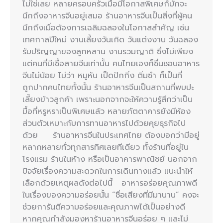
ไม่ใช่เลย หลายครอบครัวเมื่อมีโอกาสพิเศษก็มักจะ
นึกถึงอาหารจีนอยู่เสมอ ร้านอาหารจีนเป็นสิ่งที่ผู้คน
นึกถึงเมื่อต้องการเฉลิมฉลองในโอกาสสำคัญ เช่น
เทศกาลปีใหม่ งานเลี้ยงวันเกิด วันแต่งงาน วันฉลอง
รับปริญญาของลูกหลาน งานรวมญาติ ซึ่งไม่เพียง
แต่คนที่มีเชื้อสายจีนเท่านั้น คนไทยเองก็ชื่นชอบอาหาร
จีนไม่น้อย ไม่ว่า หมูหัน เป็ดปักกิ่ง ติ่มซำ ก็เป็นที่
ถูกปากคนไทยทั้งนั้น ร้านอาหารจีนเป็นสถานที่พบปะ
เลี้ยงข้าวลูกค้า เพราะนอกจากจะให้ความรู้สึกว่าเป็น
มื้อที่หรูหราเป็นพิเศษแล้ว หลายภัตตาคารยังมีห้อง
ส่วนตัวเหมาะกับการทานอาหารไปด้วยคุยธุรกิจไป
ด้วย ร้านอาหารจีนในประเทศไทย ต้องบอกว่ามีอยู่
หลากหลายทั่วทุกสารทิศเลยทีเดียว ทั้งร้านที่อยู่ใน
โรงแรม ร้านในห้าง หรือเป็นอาคารพาณิชย์ นอกจาก
ปัจจัยเรื่องความสะดวกในการเดินทางแล้ว แนะนำให้
เลือกด้วยเหตุผลดังต่อไปนี้ อาหารอร่อยคุณภาพดี
ในเรื่องของความอร่อยนั้น “ชื่อเสียงที่มีมานาน” คงจะ
ช่วยการันตีความอร่อยและคุณภาพได้เป็นอย่างดี
หากคุณกำลังมองหาร้านอาหารจีนอร่อย ๆ และไม่