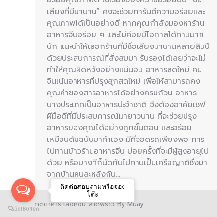
เสียงที่มีมานาน” คงจะช่วยการันตีความอร่อยและ
คุณภาพได้เป็นอย่างดี หากคุณกำลังมองหาร้าน
อาหารจีนอร่อย ๆ และไม่ค่อยมีโอกาสได้ทานมาก
นัก แนะนำให้เลอกร้านที่มีชื่อเสียงมานานหลายสิบปี
ด้วยประสบการณ์ที่สั่งสมมา รับรองได้เลยว่าจะไม่
ทำให้คุณผิดหวังอย่างแน่นอน อาหารสดใหม่ คน
จีนเน้นอาหารที่ปรุงสุกสดใหม่ เพื่อให้สามารถคง
คุณค่าของสารอาหารได้อย่างครบถ้วน อาหาร
บางประเภทเป็นอาหารปะจำชาติ จึงต้องอาศัยเชฟ
ผีมือดีที่มีประสบการณ์มายาวนาน ที่จะช่วยปรุง
อาหารของคุณได้อย่างถูกขั้นตอน และอร่อย
เหมือนต้นฉบับมาทำเอง มีที่จอดรถเพียงพอ การ
ไปทานข้าวร้านอาหารจีน บ่อยครั้งที่จะมีผู้สูงอายุไป
ด้วย หรือบางทีก็นัดกันไปทานเป็นเครือญาติซึ่งมา
จากบ้านคนละหลังกัน…
ติดต่อสอบถามหรือจอง
โต๊ะ
ภัตตาคาร เล่งหงษ์ ลาดพร้าว By Muay