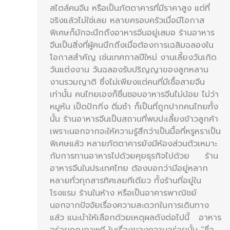
สไตล์คนจีน หรือเป็นภัตตาคารที่มีราคาสูง แต่ที่
จริงแล้วไม่ใช่เลย หลายครอบครัวเมื่อมีโอกาส
พิเศษก็มักจะนึกถึงอาหารจีนอยู่เสมอ ร้านอาหาร
จีนเป็นสิ่งที่ผู้คนนึกถึงเมื่อต้องการเฉลิมฉลองใน
โอกาสสำคัญ เช่นเทศกาลปีใหม่ งานเลี้ยงวันเกิด
วันแต่งงาน วันฉลองรับปริญญาของลูกหลาน
งานรวมญาติ ซึ่งไม่เพียงแต่คนที่มีเชื้อสายจีน
เท่านั้น คนไทยเองก็ชื่นชอบอาหารจีนไม่น้อย ไม่ว่า
หมูหัน เป็ดปักกิ่ง ติ่มซำ ก็เป็นที่ถูกปากคนไทยทั้ง
นั้น ร้านอาหารจีนเป็นสถานที่พบปะเลี้ยงข้าวลูกค้า
เพราะนอกจากจะให้ความรู้สึกว่าเป็นมื้อที่หรูหราเป็น
พิเศษแล้ว หลายภัตตาคารยังมีห้องส่วนตัวเหมาะ
กับการทานอาหารไปด้วยคุยธุรกิจไปด้วย ร้าน
อาหารจีนในประเทศไทย ต้องบอกว่ามีอยู่หลาก
หลายทั่วทุกสารทิศเลยทีเดียว ทั้งร้านที่อยู่ใน
โรงแรม ร้านในห้าง หรือเป็นอาคารพาณิชย์
นอกจากปัจจัยเรื่องความสะดวกในการเดินทาง
แล้ว แนะนำให้เลือกด้วยเหตุผลดังต่อไปนี้ อาหาร
อร่อยคุณภาพดี ในเรื่องของความอร่อยนั้น “ชื่อ