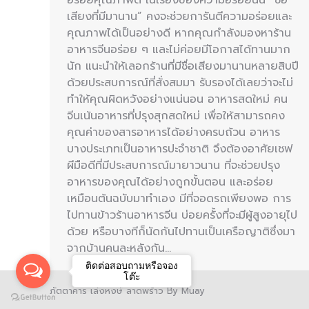
เสียงที่มีมานาน” คงจะช่วยการันตีความอร่อยและ
คุณภาพได้เป็นอย่างดี หากคุณกำลังมองหาร้าน
อาหารจีนอร่อย ๆ และไม่ค่อยมีโอกาสได้ทานมาก
นัก แนะนำให้เลอกร้านที่มีชื่อเสียงมานานหลายสิบปี
ด้วยประสบการณ์ที่สั่งสมมา รับรองได้เลยว่าจะไม่
ทำให้คุณผิดหวังอย่างแน่นอน อาหารสดใหม่ คน
จีนเน้นอาหารที่ปรุงสุกสดใหม่ เพื่อให้สามารถคง
คุณค่าของสารอาหารได้อย่างครบถ้วน อาหาร
บางประเภทเป็นอาหารปะจำชาติ จึงต้องอาศัยเชฟ
ผีมือดีที่มีประสบการณ์มายาวนาน ที่จะช่วยปรุง
อาหารของคุณได้อย่างถูกขั้นตอน และอร่อย
เหมือนต้นฉบับมาทำเอง มีที่จอดรถเพียงพอ การ
ไปทานข้าวร้านอาหารจีน บ่อยครั้งที่จะมีผู้สูงอายุไป
ด้วย หรือบางทีก็นัดกันไปทานเป็นเครือญาติซึ่งมา
จากบ้านคนละหลังกัน…
ติดต่อสอบถามหรือจอง
โต๊ะ
ภัตตาคาร เล่งหงษ์ ลาดพร้าว By Muay