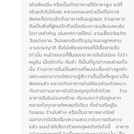
สไตล์คนจีน หรือเป็นภัตตาคารที่มีราคาสูง แต่ที่
จริงแล้วไม่ใช่เลย หลายครอบครัวเมื่อมีโอกาส
พิเศษก็มักจะนึกถึงอาหารจีนอยู่เสมอ ร้านอาหาร
จีนเป็นสิ่งที่ผู้คนนึกถึงเมื่อต้องการเฉลิมฉลองใน
โอกาสสำคัญ เช่นเทศกาลปีใหม่ งานเลี้ยงวันเกิด
วันแต่งงาน วันฉลองรับปริญญาของลูกหลาน
งานรวมญาติ ซึ่งไม่เพียงแต่คนที่มีเชื้อสายจีน
เท่านั้น คนไทยเองก็ชื่นชอบอาหารจีนไม่น้อย ไม่ว่า
หมูหัน เป็ดปักกิ่ง ติ่มซำ ก็เป็นที่ถูกปากคนไทยทั้ง
นั้น ร้านอาหารจีนเป็นสถานที่พบปะเลี้ยงข้าวลูกค้า
เพราะนอกจากจะให้ความรู้สึกว่าเป็นมื้อที่หรูหราเป็น
พิเศษแล้ว หลายภัตตาคารยังมีห้องส่วนตัวเหมาะ
กับการทานอาหารไปด้วยคุยธุรกิจไปด้วย ร้าน
อาหารจีนในประเทศไทย ต้องบอกว่ามีอยู่หลาก
หลายทั่วทุกสารทิศเลยทีเดียว ทั้งร้านที่อยู่ใน
โรงแรม ร้านในห้าง หรือเป็นอาคารพาณิชย์
นอกจากปัจจัยเรื่องความสะดวกในการเดินทาง
แล้ว แนะนำให้เลือกด้วยเหตุผลดังต่อไปนี้ อาหาร
อร่อยคุณภาพดี ในเรื่องของความอร่อยนั้น “ชื่อ