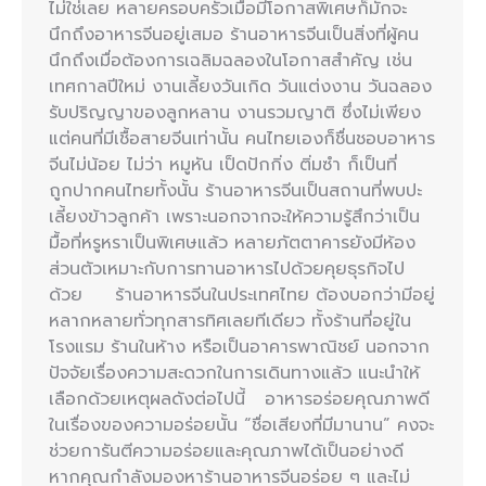
ไม่ใช่เลย หลายครอบครัวเมื่อมีโอกาสพิเศษก็มักจะ
นึกถึงอาหารจีนอยู่เสมอ ร้านอาหารจีนเป็นสิ่งที่ผู้คน
นึกถึงเมื่อต้องการเฉลิมฉลองในโอกาสสำคัญ เช่น
เทศกาลปีใหม่ งานเลี้ยงวันเกิด วันแต่งงาน วันฉลอง
รับปริญญาของลูกหลาน งานรวมญาติ ซึ่งไม่เพียง
แต่คนที่มีเชื้อสายจีนเท่านั้น คนไทยเองก็ชื่นชอบอาหาร
จีนไม่น้อย ไม่ว่า หมูหัน เป็ดปักกิ่ง ติ่มซำ ก็เป็นที่
ถูกปากคนไทยทั้งนั้น ร้านอาหารจีนเป็นสถานที่พบปะ
เลี้ยงข้าวลูกค้า เพราะนอกจากจะให้ความรู้สึกว่าเป็น
มื้อที่หรูหราเป็นพิเศษแล้ว หลายภัตตาคารยังมีห้อง
ส่วนตัวเหมาะกับการทานอาหารไปด้วยคุยธุรกิจไป
ด้วย ร้านอาหารจีนในประเทศไทย ต้องบอกว่ามีอยู่
หลากหลายทั่วทุกสารทิศเลยทีเดียว ทั้งร้านที่อยู่ใน
โรงแรม ร้านในห้าง หรือเป็นอาคารพาณิชย์ นอกจาก
ปัจจัยเรื่องความสะดวกในการเดินทางแล้ว แนะนำให้
เลือกด้วยเหตุผลดังต่อไปนี้ อาหารอร่อยคุณภาพดี
ในเรื่องของความอร่อยนั้น “ชื่อเสียงที่มีมานาน” คงจะ
ช่วยการันตีความอร่อยและคุณภาพได้เป็นอย่างดี
หากคุณกำลังมองหาร้านอาหารจีนอร่อย ๆ และไม่