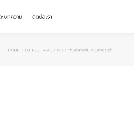
และบทความ
ติดต่อเรา
และบทความ
ติดต่อเรา
You are here:
HOME
ENTRIES TAGGED WITH "ร้านอาหารจีน ถนนเพชรบุรี"