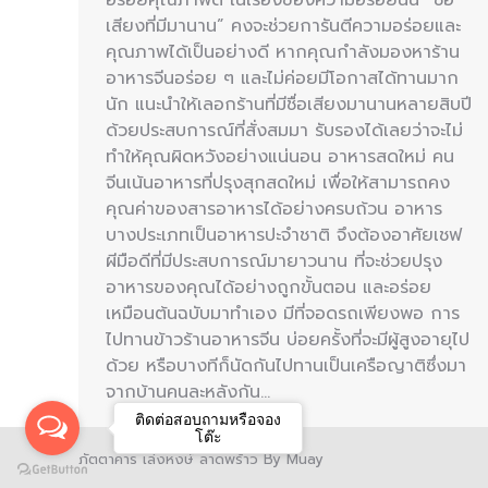
เสียงที่มีมานาน” คงจะช่วยการันตีความอร่อยและ
คุณภาพได้เป็นอย่างดี หากคุณกำลังมองหาร้าน
อาหารจีนอร่อย ๆ และไม่ค่อยมีโอกาสได้ทานมาก
นัก แนะนำให้เลอกร้านที่มีชื่อเสียงมานานหลายสิบปี
ด้วยประสบการณ์ที่สั่งสมมา รับรองได้เลยว่าจะไม่
ทำให้คุณผิดหวังอย่างแน่นอน อาหารสดใหม่ คน
จีนเน้นอาหารที่ปรุงสุกสดใหม่ เพื่อให้สามารถคง
คุณค่าของสารอาหารได้อย่างครบถ้วน อาหาร
บางประเภทเป็นอาหารปะจำชาติ จึงต้องอาศัยเชฟ
ผีมือดีที่มีประสบการณ์มายาวนาน ที่จะช่วยปรุง
อาหารของคุณได้อย่างถูกขั้นตอน และอร่อย
เหมือนต้นฉบับมาทำเอง มีที่จอดรถเพียงพอ การ
ไปทานข้าวร้านอาหารจีน บ่อยครั้งที่จะมีผู้สูงอายุไป
ด้วย หรือบางทีก็นัดกันไปทานเป็นเครือญาติซึ่งมา
จากบ้านคนละหลังกัน…
ติดต่อสอบถามหรือจอง
โต๊ะ
ภัตตาคาร เล่งหงษ์ ลาดพร้าว By Muay