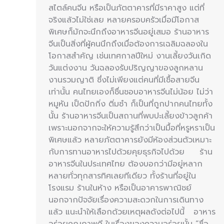
สไตล์คนจีน หรือเป็นภัตตาคารที่มีราคาสูง แต่ที่
จริงแล้วไม่ใช่เลย หลายครอบครัวเมื่อมีโอกาส
พิเศษก็มักจะนึกถึงอาหารจีนอยู่เสมอ ร้านอาหาร
จีนเป็นสิ่งที่ผู้คนนึกถึงเมื่อต้องการเฉลิมฉลองใน
โอกาสสำคัญ เช่นเทศกาลปีใหม่ งานเลี้ยงวันเกิด
วันแต่งงาน วันฉลองรับปริญญาของลูกหลาน
งานรวมญาติ ซึ่งไม่เพียงแต่คนที่มีเชื้อสายจีน
เท่านั้น คนไทยเองก็ชื่นชอบอาหารจีนไม่น้อย ไม่ว่า
หมูหัน เป็ดปักกิ่ง ติ่มซำ ก็เป็นที่ถูกปากคนไทยทั้ง
นั้น ร้านอาหารจีนเป็นสถานที่พบปะเลี้ยงข้าวลูกค้า
เพราะนอกจากจะให้ความรู้สึกว่าเป็นมื้อที่หรูหราเป็น
พิเศษแล้ว หลายภัตตาคารยังมีห้องส่วนตัวเหมาะ
กับการทานอาหารไปด้วยคุยธุรกิจไปด้วย ร้าน
อาหารจีนในประเทศไทย ต้องบอกว่ามีอยู่หลาก
หลายทั่วทุกสารทิศเลยทีเดียว ทั้งร้านที่อยู่ใน
โรงแรม ร้านในห้าง หรือเป็นอาคารพาณิชย์
นอกจากปัจจัยเรื่องความสะดวกในการเดินทาง
แล้ว แนะนำให้เลือกด้วยเหตุผลดังต่อไปนี้ อาหาร
อร่อยคุณภาพดี ในเรื่องของความอร่อยนั้น “ชื่อ