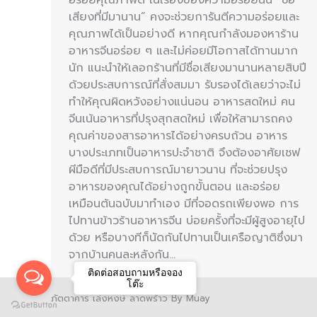
เสียงที่มีมานาน” คงจะช่วยการันตีความอร่อยและ
คุณภาพได้เป็นอย่างดี หากคุณกำลังมองหาร้าน
อาหารจีนอร่อย ๆ และไม่ค่อยมีโอกาสได้ทานมาก
นัก แนะนำให้เลอกร้านที่มีชื่อเสียงมานานหลายสิบปี
ด้วยประสบการณ์ที่สั่งสมมา รับรองได้เลยว่าจะไม่
ทำให้คุณผิดหวังอย่างแน่นอน อาหารสดใหม่ คน
จีนเน้นอาหารที่ปรุงสุกสดใหม่ เพื่อให้สามารถคง
คุณค่าของสารอาหารได้อย่างครบถ้วน อาหาร
บางประเภทเป็นอาหารปะจำชาติ จึงต้องอาศัยเชฟ
ผีมือดีที่มีประสบการณ์มายาวนาน ที่จะช่วยปรุง
อาหารของคุณได้อย่างถูกขั้นตอน และอร่อย
เหมือนต้นฉบับมาทำเอง มีที่จอดรถเพียงพอ การ
ไปทานข้าวร้านอาหารจีน บ่อยครั้งที่จะมีผู้สูงอายุไป
ด้วย หรือบางทีก็นัดกันไปทานเป็นเครือญาติซึ่งมา
จากบ้านคนละหลังกัน…
ติดต่อสอบถามหรือจอง
โต๊ะ
ภัตตาคาร เล่งหงษ์ ลาดพร้าว By Muay