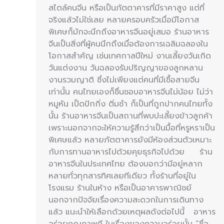
สไตล์คนจีน หรือเป็นภัตตาคารที่มีราคาสูง แต่ที่
จริงแล้วไม่ใช่เลย หลายครอบครัวเมื่อมีโอกาส
พิเศษก็มักจะนึกถึงอาหารจีนอยู่เสมอ ร้านอาหาร
จีนเป็นสิ่งที่ผู้คนนึกถึงเมื่อต้องการเฉลิมฉลองใน
โอกาสสำคัญ เช่นเทศกาลปีใหม่ งานเลี้ยงวันเกิด
วันแต่งงาน วันฉลองรับปริญญาของลูกหลาน
งานรวมญาติ ซึ่งไม่เพียงแต่คนที่มีเชื้อสายจีน
เท่านั้น คนไทยเองก็ชื่นชอบอาหารจีนไม่น้อย ไม่ว่า
หมูหัน เป็ดปักกิ่ง ติ่มซำ ก็เป็นที่ถูกปากคนไทยทั้ง
นั้น ร้านอาหารจีนเป็นสถานที่พบปะเลี้ยงข้าวลูกค้า
เพราะนอกจากจะให้ความรู้สึกว่าเป็นมื้อที่หรูหราเป็น
พิเศษแล้ว หลายภัตตาคารยังมีห้องส่วนตัวเหมาะ
กับการทานอาหารไปด้วยคุยธุรกิจไปด้วย ร้าน
อาหารจีนในประเทศไทย ต้องบอกว่ามีอยู่หลาก
หลายทั่วทุกสารทิศเลยทีเดียว ทั้งร้านที่อยู่ใน
โรงแรม ร้านในห้าง หรือเป็นอาคารพาณิชย์
นอกจากปัจจัยเรื่องความสะดวกในการเดินทาง
แล้ว แนะนำให้เลือกด้วยเหตุผลดังต่อไปนี้ อาหาร
อร่อยคุณภาพดี ในเรื่องของความอร่อยนั้น “ชื่อ