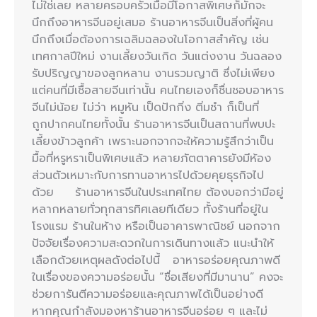
ไม่ใช่เลย หลายครอบครัวเมื่อมีโอกาสพิเศษก็มักจะ
นึกถึงอาหารจีนอยู่เสมอ ร้านอาหารจีนเป็นสิ่งที่ผู้คน
นึกถึงเมื่อต้องการเฉลิมฉลองในโอกาสสำคัญ เช่น
เทศกาลปีใหม่ งานเลี้ยงวันเกิด วันแต่งงาน วันฉลอง
รับปริญญาของลูกหลาน งานรวมญาติ ซึ่งไม่เพียง
แต่คนที่มีเชื้อสายจีนเท่านั้น คนไทยเองก็ชื่นชอบอาหาร
จีนไม่น้อย ไม่ว่า หมูหัน เป็ดปักกิ่ง ติ่มซำ ก็เป็นที่
ถูกปากคนไทยทั้งนั้น ร้านอาหารจีนเป็นสถานที่พบปะ
เลี้ยงข้าวลูกค้า เพราะนอกจากจะให้ความรู้สึกว่าเป็น
มื้อที่หรูหราเป็นพิเศษแล้ว หลายภัตตาคารยังมีห้อง
ส่วนตัวเหมาะกับการทานอาหารไปด้วยคุยธุรกิจไป
ด้วย ร้านอาหารจีนในประเทศไทย ต้องบอกว่ามีอยู่
หลากหลายทั่วทุกสารทิศเลยทีเดียว ทั้งร้านที่อยู่ใน
โรงแรม ร้านในห้าง หรือเป็นอาคารพาณิชย์ นอกจาก
ปัจจัยเรื่องความสะดวกในการเดินทางแล้ว แนะนำให้
เลือกด้วยเหตุผลดังต่อไปนี้ อาหารอร่อยคุณภาพดี
ในเรื่องของความอร่อยนั้น “ชื่อเสียงที่มีมานาน” คงจะ
ช่วยการันตีความอร่อยและคุณภาพได้เป็นอย่างดี
หากคุณกำลังมองหาร้านอาหารจีนอร่อย ๆ และไม่