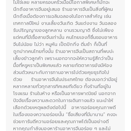
ไม่ใช่เลย หลายครอบครัวเมื่อมีโอกาสพิเศษก็มักจะ
นึกถึงอาหารจีนอยู่เสมอ ร้านอาหารจีนเป็นสิ่งที่ผู้คน
นึกถึงเมื่อต้องการเฉลิมฉลองในโอกาสสำคัญ เช่น
เทศกาลปีใหม่ งานเลี้ยงวันเกิด วันแต่งงาน วันฉลอง
รับปริญญาของลูกหลาน งานรวมญาติ ซึ่งไม่เพียง
แต่คนที่มีเชื้อสายจีนเท่านั้น คนไทยเองก็ชื่นชอบอาหาร
จีนไม่น้อย ไม่ว่า หมูหัน เป็ดปักกิ่ง ติ่มซำ ก็เป็นที่
ถูกปากคนไทยทั้งนั้น ร้านอาหารจีนเป็นสถานที่พบปะ
เลี้ยงข้าวลูกค้า เพราะนอกจากจะให้ความรู้สึกว่าเป็น
มื้อที่หรูหราเป็นพิเศษแล้ว หลายภัตตาคารยังมีห้อง
ส่วนตัวเหมาะกับการทานอาหารไปด้วยคุยธุรกิจไป
ด้วย ร้านอาหารจีนในประเทศไทย ต้องบอกว่ามีอยู่
หลากหลายทั่วทุกสารทิศเลยทีเดียว ทั้งร้านที่อยู่ใน
โรงแรม ร้านในห้าง หรือเป็นอาคารพาณิชย์ นอกจาก
ปัจจัยเรื่องความสะดวกในการเดินทางแล้ว แนะนำให้
เลือกด้วยเหตุผลดังต่อไปนี้ อาหารอร่อยคุณภาพดี
ในเรื่องของความอร่อยนั้น “ชื่อเสียงที่มีมานาน” คงจะ
ช่วยการันตีความอร่อยและคุณภาพได้เป็นอย่างดี
หากคุณกำลังมองหาร้านอาหารจีนอร่อย ๆ และไม่