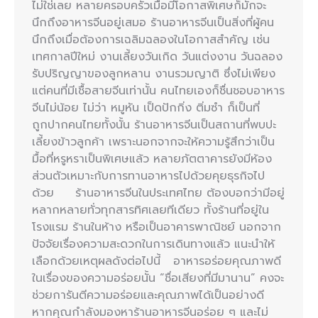
ไม่ใช่เลย หลายครอบครัวเมื่อมีโอกาสพิเศษก็มักจะ
นึกถึงอาหารจีนอยู่เสมอ ร้านอาหารจีนเป็นสิ่งที่ผู้คน
นึกถึงเมื่อต้องการเฉลิมฉลองในโอกาสสำคัญ เช่น
เทศกาลปีใหม่ งานเลี้ยงวันเกิด วันแต่งงาน วันฉลอง
รับปริญญาของลูกหลาน งานรวมญาติ ซึ่งไม่เพียง
แต่คนที่มีเชื้อสายจีนเท่านั้น คนไทยเองก็ชื่นชอบอาหาร
จีนไม่น้อย ไม่ว่า หมูหัน เป็ดปักกิ่ง ติ่มซำ ก็เป็นที่
ถูกปากคนไทยทั้งนั้น ร้านอาหารจีนเป็นสถานที่พบปะ
เลี้ยงข้าวลูกค้า เพราะนอกจากจะให้ความรู้สึกว่าเป็น
มื้อที่หรูหราเป็นพิเศษแล้ว หลายภัตตาคารยังมีห้อง
ส่วนตัวเหมาะกับการทานอาหารไปด้วยคุยธุรกิจไป
ด้วย ร้านอาหารจีนในประเทศไทย ต้องบอกว่ามีอยู่
หลากหลายทั่วทุกสารทิศเลยทีเดียว ทั้งร้านที่อยู่ใน
โรงแรม ร้านในห้าง หรือเป็นอาคารพาณิชย์ นอกจาก
ปัจจัยเรื่องความสะดวกในการเดินทางแล้ว แนะนำให้
เลือกด้วยเหตุผลดังต่อไปนี้ อาหารอร่อยคุณภาพดี
ในเรื่องของความอร่อยนั้น “ชื่อเสียงที่มีมานาน” คงจะ
ช่วยการันตีความอร่อยและคุณภาพได้เป็นอย่างดี
หากคุณกำลังมองหาร้านอาหารจีนอร่อย ๆ และไม่