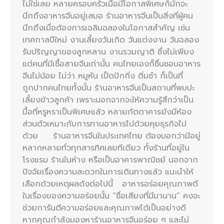
ไม่ใช่เลย หลายครอบครัวเมื่อมีโอกาสพิเศษก็มักจะ
นึกถึงอาหารจีนอยู่เสมอ ร้านอาหารจีนเป็นสิ่งที่ผู้คน
นึกถึงเมื่อต้องการเฉลิมฉลองในโอกาสสำคัญ เช่น
เทศกาลปีใหม่ งานเลี้ยงวันเกิด วันแต่งงาน วันฉลอง
รับปริญญาของลูกหลาน งานรวมญาติ ซึ่งไม่เพียง
แต่คนที่มีเชื้อสายจีนเท่านั้น คนไทยเองก็ชื่นชอบอาหาร
จีนไม่น้อย ไม่ว่า หมูหัน เป็ดปักกิ่ง ติ่มซำ ก็เป็นที่
ถูกปากคนไทยทั้งนั้น ร้านอาหารจีนเป็นสถานที่พบปะ
เลี้ยงข้าวลูกค้า เพราะนอกจากจะให้ความรู้สึกว่าเป็น
มื้อที่หรูหราเป็นพิเศษแล้ว หลายภัตตาคารยังมีห้อง
ส่วนตัวเหมาะกับการทานอาหารไปด้วยคุยธุรกิจไป
ด้วย ร้านอาหารจีนในประเทศไทย ต้องบอกว่ามีอยู่
หลากหลายทั่วทุกสารทิศเลยทีเดียว ทั้งร้านที่อยู่ใน
โรงแรม ร้านในห้าง หรือเป็นอาคารพาณิชย์ นอกจาก
ปัจจัยเรื่องความสะดวกในการเดินทางแล้ว แนะนำให้
เลือกด้วยเหตุผลดังต่อไปนี้ อาหารอร่อยคุณภาพดี
ในเรื่องของความอร่อยนั้น “ชื่อเสียงที่มีมานาน” คงจะ
ช่วยการันตีความอร่อยและคุณภาพได้เป็นอย่างดี
หากคุณกำลังมองหาร้านอาหารจีนอร่อย ๆ และไม่