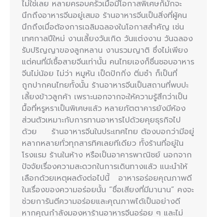
ไม่ใช่เลย หลายครอบครัวเมื่อมีโอกาสพิเศษก็มักจะ
นึกถึงอาหารจีนอยู่เสมอ ร้านอาหารจีนเป็นสิ่งที่ผู้คน
นึกถึงเมื่อต้องการเฉลิมฉลองในโอกาสสำคัญ เช่น
เทศกาลปีใหม่ งานเลี้ยงวันเกิด วันแต่งงาน วันฉลอง
รับปริญญาของลูกหลาน งานรวมญาติ ซึ่งไม่เพียง
แต่คนที่มีเชื้อสายจีนเท่านั้น คนไทยเองก็ชื่นชอบอาหาร
จีนไม่น้อย ไม่ว่า หมูหัน เป็ดปักกิ่ง ติ่มซำ ก็เป็นที่
ถูกปากคนไทยทั้งนั้น ร้านอาหารจีนเป็นสถานที่พบปะ
เลี้ยงข้าวลูกค้า เพราะนอกจากจะให้ความรู้สึกว่าเป็น
มื้อที่หรูหราเป็นพิเศษแล้ว หลายภัตตาคารยังมีห้อง
ส่วนตัวเหมาะกับการทานอาหารไปด้วยคุยธุรกิจไป
ด้วย ร้านอาหารจีนในประเทศไทย ต้องบอกว่ามีอยู่
หลากหลายทั่วทุกสารทิศเลยทีเดียว ทั้งร้านที่อยู่ใน
โรงแรม ร้านในห้าง หรือเป็นอาคารพาณิชย์ นอกจาก
ปัจจัยเรื่องความสะดวกในการเดินทางแล้ว แนะนำให้
เลือกด้วยเหตุผลดังต่อไปนี้ อาหารอร่อยคุณภาพดี
ในเรื่องของความอร่อยนั้น “ชื่อเสียงที่มีมานาน” คงจะ
ช่วยการันตีความอร่อยและคุณภาพได้เป็นอย่างดี
หากคุณกำลังมองหาร้านอาหารจีนอร่อย ๆ และไม่