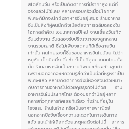
สไตล์คนจีน หรือเป็นภัตตาคารที่มีราคาสูง แต่ที่
จริงแล้วไม่ใช่เลย หลายครอบครัวเมื่อมีโอกาส
พิเศษก็มักจะนึกถึงอาหารจีนอยู่เสมอ ร้านอาหาร
จีนเป็นสิ่งที่ผู้คนนึกถึงเมื่อต้องการเฉลิมฉลองใน
โอกาสสำคัญ เช่นเทศกาลปีใหม่ งานเลี้ยงวันเกิด
วันแต่งงาน วันฉลองรับปริญญาของลูกหลาน
งานรวมญาติ ซึ่งไม่เพียงแต่คนที่มีเชื้อสายจีน
เท่านั้น คนไทยเองก็ชื่นชอบอาหารจีนไม่น้อย ไม่ว่า
หมูหัน เป็ดปักกิ่ง ติ่มซำ ก็เป็นที่ถูกปากคนไทยทั้ง
นั้น ร้านอาหารจีนเป็นสถานที่พบปะเลี้ยงข้าวลูกค้า
เพราะนอกจากจะให้ความรู้สึกว่าเป็นมื้อที่หรูหราเป็น
พิเศษแล้ว หลายภัตตาคารยังมีห้องส่วนตัวเหมาะ
กับการทานอาหารไปด้วยคุยธุรกิจไปด้วย ร้าน
อาหารจีนในประเทศไทย ต้องบอกว่ามีอยู่หลาก
หลายทั่วทุกสารทิศเลยทีเดียว ทั้งร้านที่อยู่ใน
โรงแรม ร้านในห้าง หรือเป็นอาคารพาณิชย์
นอกจากปัจจัยเรื่องความสะดวกในการเดินทาง
แล้ว แนะนำให้เลือกด้วยเหตุผลดังต่อไปนี้ อาหาร
อร่อยคุณภาพดี ในเรื่องของความอร่อยนั้น “ชื่อ