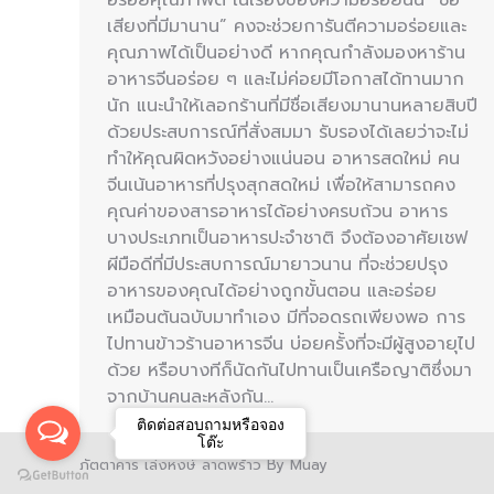
เสียงที่มีมานาน” คงจะช่วยการันตีความอร่อยและ
คุณภาพได้เป็นอย่างดี หากคุณกำลังมองหาร้าน
อาหารจีนอร่อย ๆ และไม่ค่อยมีโอกาสได้ทานมาก
นัก แนะนำให้เลอกร้านที่มีชื่อเสียงมานานหลายสิบปี
ด้วยประสบการณ์ที่สั่งสมมา รับรองได้เลยว่าจะไม่
ทำให้คุณผิดหวังอย่างแน่นอน อาหารสดใหม่ คน
จีนเน้นอาหารที่ปรุงสุกสดใหม่ เพื่อให้สามารถคง
คุณค่าของสารอาหารได้อย่างครบถ้วน อาหาร
บางประเภทเป็นอาหารปะจำชาติ จึงต้องอาศัยเชฟ
ผีมือดีที่มีประสบการณ์มายาวนาน ที่จะช่วยปรุง
อาหารของคุณได้อย่างถูกขั้นตอน และอร่อย
เหมือนต้นฉบับมาทำเอง มีที่จอดรถเพียงพอ การ
ไปทานข้าวร้านอาหารจีน บ่อยครั้งที่จะมีผู้สูงอายุไป
ด้วย หรือบางทีก็นัดกันไปทานเป็นเครือญาติซึ่งมา
จากบ้านคนละหลังกัน…
ติดต่อสอบถามหรือจอง
โต๊ะ
ภัตตาคาร เล่งหงษ์ ลาดพร้าว By Muay