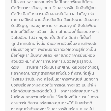
ไม่ใช่เลย หลายครอบครัวเมื่อมีโอกาสพิเศษก็มักจะ
นึกถึงอาหารจีนอยู่เสมอ ร้านอาหารจีนเป็นสิ่งที่ผู้คน
นึกถึงเมื่อต้องการเฉลิมฉลองในโอกาสสำคัญ เช่น
เทศกาลปีใหม่ งานเลี้ยงวันเกิด วันแต่งงาน วันฉลอง
รับปริญญาของลูกหลาน งานรวมญาติ ซึ่งไม่เพียง
แต่คนที่มีเชื้อสายจีนเท่านั้น คนไทยเองก็ชื่นชอบอาหาร
จีนไม่น้อย ไม่ว่า หมูหัน เป็ดปักกิ่ง ติ่มซำ ก็เป็นที่
ถูกปากคนไทยทั้งนั้น ร้านอาหารจีนเป็นสถานที่พบปะ
เลี้ยงข้าวลูกค้า เพราะนอกจากจะให้ความรู้สึกว่าเป็น
มื้อที่หรูหราเป็นพิเศษแล้ว หลายภัตตาคารยังมีห้อง
ส่วนตัวเหมาะกับการทานอาหารไปด้วยคุยธุรกิจไป
ด้วย ร้านอาหารจีนในประเทศไทย ต้องบอกว่ามีอยู่
หลากหลายทั่วทุกสารทิศเลยทีเดียว ทั้งร้านที่อยู่ใน
โรงแรม ร้านในห้าง หรือเป็นอาคารพาณิชย์ นอกจาก
ปัจจัยเรื่องความสะดวกในการเดินทางแล้ว แนะนำให้
เลือกด้วยเหตุผลดังต่อไปนี้ อาหารอร่อยคุณภาพดี
ในเรื่องของความอร่อยนั้น “ชื่อเสียงที่มีมานาน” คงจะ
ช่วยการันตีความอร่อยและคุณภาพได้เป็นอย่างดี
หากคุณกำลังมองหาร้านอาหารจีนอร่อย ๆ และไม่