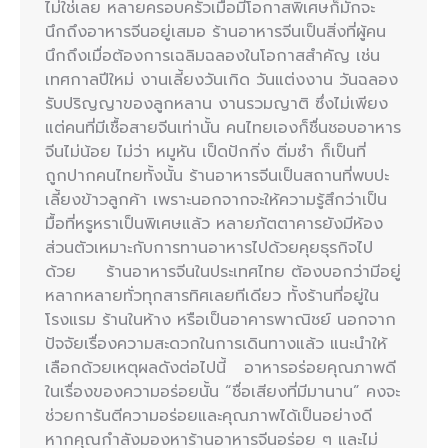
ไม่ใช่เลย หลายครอบครัวเมื่อมีโอกาสพิเศษก็มักจะ
นึกถึงอาหารจีนอยู่เสมอ ร้านอาหารจีนเป็นสิ่งที่ผู้คน
นึกถึงเมื่อต้องการเฉลิมฉลองในโอกาสสำคัญ เช่น
เทศกาลปีใหม่ งานเลี้ยงวันเกิด วันแต่งงาน วันฉลอง
รับปริญญาของลูกหลาน งานรวมญาติ ซึ่งไม่เพียง
แต่คนที่มีเชื้อสายจีนเท่านั้น คนไทยเองก็ชื่นชอบอาหาร
จีนไม่น้อย ไม่ว่า หมูหัน เป็ดปักกิ่ง ติ่มซำ ก็เป็นที่
ถูกปากคนไทยทั้งนั้น ร้านอาหารจีนเป็นสถานที่พบปะ
เลี้ยงข้าวลูกค้า เพราะนอกจากจะให้ความรู้สึกว่าเป็น
มื้อที่หรูหราเป็นพิเศษแล้ว หลายภัตตาคารยังมีห้อง
ส่วนตัวเหมาะกับการทานอาหารไปด้วยคุยธุรกิจไป
ด้วย ร้านอาหารจีนในประเทศไทย ต้องบอกว่ามีอยู่
หลากหลายทั่วทุกสารทิศเลยทีเดียว ทั้งร้านที่อยู่ใน
โรงแรม ร้านในห้าง หรือเป็นอาคารพาณิชย์ นอกจาก
ปัจจัยเรื่องความสะดวกในการเดินทางแล้ว แนะนำให้
เลือกด้วยเหตุผลดังต่อไปนี้ อาหารอร่อยคุณภาพดี
ในเรื่องของความอร่อยนั้น “ชื่อเสียงที่มีมานาน” คงจะ
ช่วยการันตีความอร่อยและคุณภาพได้เป็นอย่างดี
หากคุณกำลังมองหาร้านอาหารจีนอร่อย ๆ และไม่