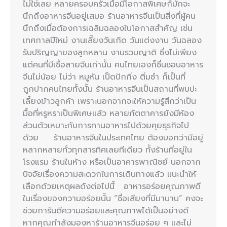
ไม่ใช่เลย หลายครอบครัวเมื่อมีโอกาสพิเศษก็มักจะ
นึกถึงอาหารจีนอยู่เสมอ ร้านอาหารจีนเป็นสิ่งที่ผู้คน
นึกถึงเมื่อต้องการเฉลิมฉลองในโอกาสสำคัญ เช่น
เทศกาลปีใหม่ งานเลี้ยงวันเกิด วันแต่งงาน วันฉลอง
รับปริญญาของลูกหลาน งานรวมญาติ ซึ่งไม่เพียง
แต่คนที่มีเชื้อสายจีนเท่านั้น คนไทยเองก็ชื่นชอบอาหาร
จีนไม่น้อย ไม่ว่า หมูหัน เป็ดปักกิ่ง ติ่มซำ ก็เป็นที่
ถูกปากคนไทยทั้งนั้น ร้านอาหารจีนเป็นสถานที่พบปะ
เลี้ยงข้าวลูกค้า เพราะนอกจากจะให้ความรู้สึกว่าเป็น
มื้อที่หรูหราเป็นพิเศษแล้ว หลายภัตตาคารยังมีห้อง
ส่วนตัวเหมาะกับการทานอาหารไปด้วยคุยธุรกิจไป
ด้วย ร้านอาหารจีนในประเทศไทย ต้องบอกว่ามีอยู่
หลากหลายทั่วทุกสารทิศเลยทีเดียว ทั้งร้านที่อยู่ใน
โรงแรม ร้านในห้าง หรือเป็นอาคารพาณิชย์ นอกจาก
ปัจจัยเรื่องความสะดวกในการเดินทางแล้ว แนะนำให้
เลือกด้วยเหตุผลดังต่อไปนี้ อาหารอร่อยคุณภาพดี
ในเรื่องของความอร่อยนั้น “ชื่อเสียงที่มีมานาน” คงจะ
ช่วยการันตีความอร่อยและคุณภาพได้เป็นอย่างดี
หากคุณกำลังมองหาร้านอาหารจีนอร่อย ๆ และไม่