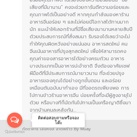
เสียงที่มีมานาน” คงจะช่วยการันตีความอร่อยและ
คุณภาพได้เป็นอย่างดี หากคุณกำลังมองหาร้าน
อาหารจีนอร่อย ๆ และไม่ค่อยมีโอกาสได้ทานมาก
นัก แนะนำให้เลอกร้านที่มีชื่อเสียงมานานหลายสิบปี
ด้วยประสบการณ์ที่สั่งสมมา รับรองได้เลยว่าจะไม่
ทำให้คุณผิดหวังอย่างแน่นอน อาหารสดใหม่ คน
จีนเน้นอาหารที่ปรุงสุกสดใหม่ เพื่อให้สามารถคง
คุณค่าของสารอาหารได้อย่างครบถ้วน อาหาร
บางประเภทเป็นอาหารปะจำชาติ จึงต้องอาศัยเชฟ
ผีมือดีที่มีประสบการณ์มายาวนาน ที่จะช่วยปรุง
อาหารของคุณได้อย่างถูกขั้นตอน และอร่อย
เหมือนต้นฉบับมาทำเอง มีที่จอดรถเพียงพอ การ
ไปทานข้าวร้านอาหารจีน บ่อยครั้งที่จะมีผู้สูงอายุไป
ด้วย หรือบางทีก็นัดกันไปทานเป็นเครือญาติซึ่งมา
จากบ้านคนละหลังกัน…
ติดต่อสอบถามหรือจอง
โต๊ะ
ภัตตาคาร เล่งหงษ์ ลาดพร้าว By Muay