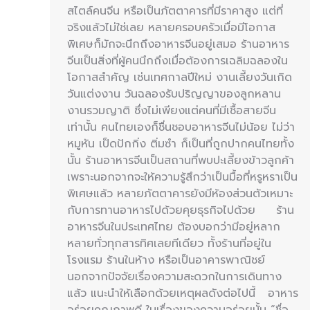
สไตล์คนจีน หรือเป็นภัตตาคารที่มีราคาสูง แต่ที่
จริงแล้วไม่ใช่เลย หลายครอบครัวเมื่อมีโอกาส
พิเศษก็มักจะนึกถึงอาหารจีนอยู่เสมอ ร้านอาหาร
จีนเป็นสิ่งที่ผู้คนนึกถึงเมื่อต้องการเฉลิมฉลองใน
โอกาสสำคัญ เช่นเทศกาลปีใหม่ งานเลี้ยงวันเกิด
วันแต่งงาน วันฉลองรับปริญญาของลูกหลาน
งานรวมญาติ ซึ่งไม่เพียงแต่คนที่มีเชื้อสายจีน
เท่านั้น คนไทยเองก็ชื่นชอบอาหารจีนไม่น้อย ไม่ว่า
หมูหัน เป็ดปักกิ่ง ติ่มซำ ก็เป็นที่ถูกปากคนไทยทั้ง
นั้น ร้านอาหารจีนเป็นสถานที่พบปะเลี้ยงข้าวลูกค้า
เพราะนอกจากจะให้ความรู้สึกว่าเป็นมื้อที่หรูหราเป็น
พิเศษแล้ว หลายภัตตาคารยังมีห้องส่วนตัวเหมาะ
กับการทานอาหารไปด้วยคุยธุรกิจไปด้วย ร้าน
อาหารจีนในประเทศไทย ต้องบอกว่ามีอยู่หลาก
หลายทั่วทุกสารทิศเลยทีเดียว ทั้งร้านที่อยู่ใน
โรงแรม ร้านในห้าง หรือเป็นอาคารพาณิชย์
นอกจากปัจจัยเรื่องความสะดวกในการเดินทาง
แล้ว แนะนำให้เลือกด้วยเหตุผลดังต่อไปนี้ อาหาร
อร่อยคุณภาพดี ในเรื่องของความอร่อยนั้น “ชื่อ