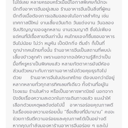
ไม่ใช่เลย หลายครอบครัวเมื่อมีโอกาสพิเศษก็มักจะ
นึกถึงอาหารจีนอยู่เสมอ ร้านอาหารจีนเป็นสิ่งที่ผู้คน
นึกถึงเมื่อต้องการเฉลิมฉลองในโอกาสสำคัญ เช่น
เทศกาลปีใหม่ งานเลี้ยงวันเกิด วันแต่งงาน วันฉลอง
รับปริญญาของลูกหลาน งานรวมญาติ ซึ่งไม่เพียง
แต่คนที่มีเชื้อสายจีนเท่านั้น คนไทยเองก็ชื่นชอบอาหาร
จีนไม่น้อย ไม่ว่า หมูหัน เป็ดปักกิ่ง ติ่มซำ ก็เป็นที่
ถูกปากคนไทยทั้งนั้น ร้านอาหารจีนเป็นสถานที่พบปะ
เลี้ยงข้าวลูกค้า เพราะนอกจากจะให้ความรู้สึกว่าเป็น
มื้อที่หรูหราเป็นพิเศษแล้ว หลายภัตตาคารยังมีห้อง
ส่วนตัวเหมาะกับการทานอาหารไปด้วยคุยธุรกิจไป
ด้วย ร้านอาหารจีนในประเทศไทย ต้องบอกว่ามีอยู่
หลากหลายทั่วทุกสารทิศเลยทีเดียว ทั้งร้านที่อยู่ใน
โรงแรม ร้านในห้าง หรือเป็นอาคารพาณิชย์ นอกจาก
ปัจจัยเรื่องความสะดวกในการเดินทางแล้ว แนะนำให้
เลือกด้วยเหตุผลดังต่อไปนี้ อาหารอร่อยคุณภาพดี
ในเรื่องของความอร่อยนั้น “ชื่อเสียงที่มีมานาน” คงจะ
ช่วยการันตีความอร่อยและคุณภาพได้เป็นอย่างดี
หากคุณกำลังมองหาร้านอาหารจีนอร่อย ๆ และไม่