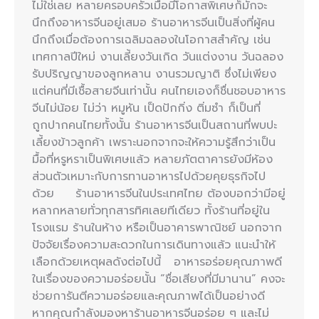
ไม่ใช่เลย หลายครอบครัวเมื่อมีโอกาสพิเศษก็มักจะ
นึกถึงอาหารจีนอยู่เสมอ ร้านอาหารจีนเป็นสิ่งที่ผู้คน
นึกถึงเมื่อต้องการเฉลิมฉลองในโอกาสสำคัญ เช่น
เทศกาลปีใหม่ งานเลี้ยงวันเกิด วันแต่งงาน วันฉลอง
รับปริญญาของลูกหลาน งานรวมญาติ ซึ่งไม่เพียง
แต่คนที่มีเชื้อสายจีนเท่านั้น คนไทยเองก็ชื่นชอบอาหาร
จีนไม่น้อย ไม่ว่า หมูหัน เป็ดปักกิ่ง ติ่มซำ ก็เป็นที่
ถูกปากคนไทยทั้งนั้น ร้านอาหารจีนเป็นสถานที่พบปะ
เลี้ยงข้าวลูกค้า เพราะนอกจากจะให้ความรู้สึกว่าเป็น
มื้อที่หรูหราเป็นพิเศษแล้ว หลายภัตตาคารยังมีห้อง
ส่วนตัวเหมาะกับการทานอาหารไปด้วยคุยธุรกิจไป
ด้วย ร้านอาหารจีนในประเทศไทย ต้องบอกว่ามีอยู่
หลากหลายทั่วทุกสารทิศเลยทีเดียว ทั้งร้านที่อยู่ใน
โรงแรม ร้านในห้าง หรือเป็นอาคารพาณิชย์ นอกจาก
ปัจจัยเรื่องความสะดวกในการเดินทางแล้ว แนะนำให้
เลือกด้วยเหตุผลดังต่อไปนี้ อาหารอร่อยคุณภาพดี
ในเรื่องของความอร่อยนั้น “ชื่อเสียงที่มีมานาน” คงจะ
ช่วยการันตีความอร่อยและคุณภาพได้เป็นอย่างดี
หากคุณกำลังมองหาร้านอาหารจีนอร่อย ๆ และไม่