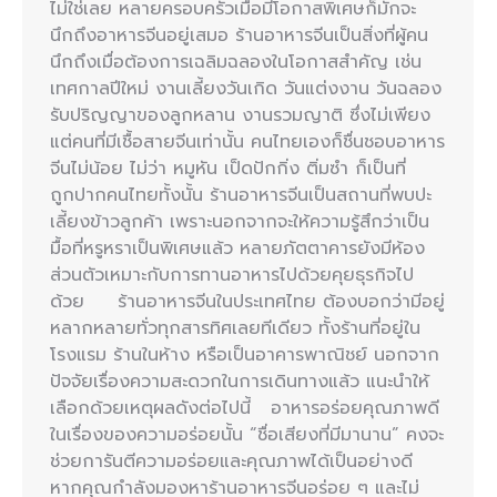
ไม่ใช่เลย หลายครอบครัวเมื่อมีโอกาสพิเศษก็มักจะ
นึกถึงอาหารจีนอยู่เสมอ ร้านอาหารจีนเป็นสิ่งที่ผู้คน
นึกถึงเมื่อต้องการเฉลิมฉลองในโอกาสสำคัญ เช่น
เทศกาลปีใหม่ งานเลี้ยงวันเกิด วันแต่งงาน วันฉลอง
รับปริญญาของลูกหลาน งานรวมญาติ ซึ่งไม่เพียง
แต่คนที่มีเชื้อสายจีนเท่านั้น คนไทยเองก็ชื่นชอบอาหาร
จีนไม่น้อย ไม่ว่า หมูหัน เป็ดปักกิ่ง ติ่มซำ ก็เป็นที่
ถูกปากคนไทยทั้งนั้น ร้านอาหารจีนเป็นสถานที่พบปะ
เลี้ยงข้าวลูกค้า เพราะนอกจากจะให้ความรู้สึกว่าเป็น
มื้อที่หรูหราเป็นพิเศษแล้ว หลายภัตตาคารยังมีห้อง
ส่วนตัวเหมาะกับการทานอาหารไปด้วยคุยธุรกิจไป
ด้วย ร้านอาหารจีนในประเทศไทย ต้องบอกว่ามีอยู่
หลากหลายทั่วทุกสารทิศเลยทีเดียว ทั้งร้านที่อยู่ใน
โรงแรม ร้านในห้าง หรือเป็นอาคารพาณิชย์ นอกจาก
ปัจจัยเรื่องความสะดวกในการเดินทางแล้ว แนะนำให้
เลือกด้วยเหตุผลดังต่อไปนี้ อาหารอร่อยคุณภาพดี
ในเรื่องของความอร่อยนั้น “ชื่อเสียงที่มีมานาน” คงจะ
ช่วยการันตีความอร่อยและคุณภาพได้เป็นอย่างดี
หากคุณกำลังมองหาร้านอาหารจีนอร่อย ๆ และไม่