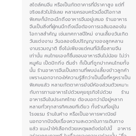
สไตล์คนจีน หรือเป็นภัตตาคารที่มีราคาสูง แต่ที่
จริงแล้วไม่ใช่เลย หลายครอบครัวเมื่อมีโอกาส
พิเศษก็มักจะนึกถึงอาหารจีนอยู่เสมอ ร้านอาหาร
จีนเป็นสิ่งที่ผู้คนนึกถึงเมื่อต้องการเฉลิมฉลองใน
โอกาสสำคัญ เช่นเทศกาลปีใหม่ งานเลี้ยงวันเกิด
วันแต่งงาน วันฉลองรับปริญญาของลูกหลาน
งานรวมญาติ ซึ่งไม่เพียงแต่คนที่มีเชื้อสายจีน
เท่านั้น คนไทยเองก็ชื่นชอบอาหารจีนไม่น้อย ไม่ว่า
หมูหัน เป็ดปักกิ่ง ติ่มซำ ก็เป็นที่ถูกปากคนไทยทั้ง
นั้น ร้านอาหารจีนเป็นสถานที่พบปะเลี้ยงข้าวลูกค้า
เพราะนอกจากจะให้ความรู้สึกว่าเป็นมื้อที่หรูหราเป็น
พิเศษแล้ว หลายภัตตาคารยังมีห้องส่วนตัวเหมาะ
กับการทานอาหารไปด้วยคุยธุรกิจไปด้วย ร้าน
อาหารจีนในประเทศไทย ต้องบอกว่ามีอยู่หลาก
หลายทั่วทุกสารทิศเลยทีเดียว ทั้งร้านที่อยู่ใน
โรงแรม ร้านในห้าง หรือเป็นอาคารพาณิชย์
นอกจากปัจจัยเรื่องความสะดวกในการเดินทาง
แล้ว แนะนำให้เลือกด้วยเหตุผลดังต่อไปนี้ อาหาร
อร่อยคุณภาพดี ในเรื่องของความอร่อยนั้น “ชื่อ