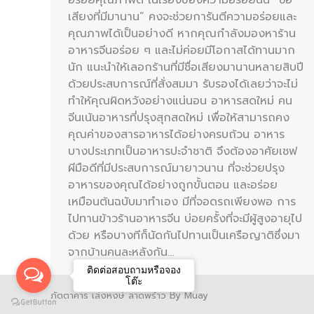
เสียงที่มีมานาน” คงจะช่วยการันตีความอร่อยและ
คุณภาพได้เป็นอย่างดี หากคุณกำลังมองหาร้าน
อาหารจีนอร่อย ๆ และไม่ค่อยมีโอกาสได้ทานมาก
นัก แนะนำให้เลอกร้านที่มีชื่อเสียงมานานหลายสิบปี
ด้วยประสบการณ์ที่สั่งสมมา รับรองได้เลยว่าจะไม่
ทำให้คุณผิดหวังอย่างแน่นอน อาหารสดใหม่ คน
จีนเน้นอาหารที่ปรุงสุกสดใหม่ เพื่อให้สามารถคง
คุณค่าของสารอาหารได้อย่างครบถ้วน อาหาร
บางประเภทเป็นอาหารปะจำชาติ จึงต้องอาศัยเชฟ
ผีมือดีที่มีประสบการณ์มายาวนาน ที่จะช่วยปรุง
อาหารของคุณได้อย่างถูกขั้นตอน และอร่อย
เหมือนต้นฉบับมาทำเอง มีที่จอดรถเพียงพอ การ
ไปทานข้าวร้านอาหารจีน บ่อยครั้งที่จะมีผู้สูงอายุไป
ด้วย หรือบางทีก็นัดกันไปทานเป็นเครือญาติซึ่งมา
จากบ้านคนละหลังกัน…
ติดต่อสอบถามหรือจอง
โต๊ะ
ภัตตาคาร เล่งหงษ์ ลาดพร้าว By Muay