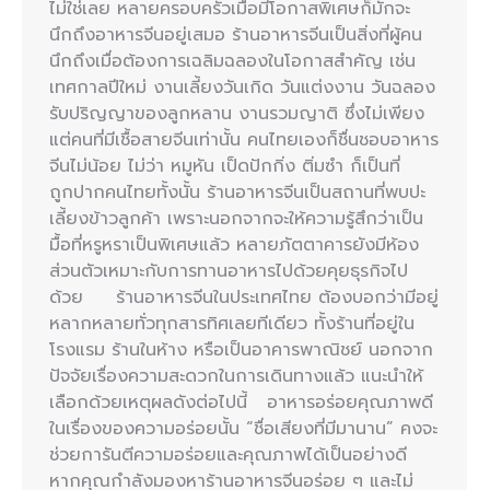
ไม่ใช่เลย หลายครอบครัวเมื่อมีโอกาสพิเศษก็มักจะ
นึกถึงอาหารจีนอยู่เสมอ ร้านอาหารจีนเป็นสิ่งที่ผู้คน
นึกถึงเมื่อต้องการเฉลิมฉลองในโอกาสสำคัญ เช่น
เทศกาลปีใหม่ งานเลี้ยงวันเกิด วันแต่งงาน วันฉลอง
รับปริญญาของลูกหลาน งานรวมญาติ ซึ่งไม่เพียง
แต่คนที่มีเชื้อสายจีนเท่านั้น คนไทยเองก็ชื่นชอบอาหาร
จีนไม่น้อย ไม่ว่า หมูหัน เป็ดปักกิ่ง ติ่มซำ ก็เป็นที่
ถูกปากคนไทยทั้งนั้น ร้านอาหารจีนเป็นสถานที่พบปะ
เลี้ยงข้าวลูกค้า เพราะนอกจากจะให้ความรู้สึกว่าเป็น
มื้อที่หรูหราเป็นพิเศษแล้ว หลายภัตตาคารยังมีห้อง
ส่วนตัวเหมาะกับการทานอาหารไปด้วยคุยธุรกิจไป
ด้วย ร้านอาหารจีนในประเทศไทย ต้องบอกว่ามีอยู่
หลากหลายทั่วทุกสารทิศเลยทีเดียว ทั้งร้านที่อยู่ใน
โรงแรม ร้านในห้าง หรือเป็นอาคารพาณิชย์ นอกจาก
ปัจจัยเรื่องความสะดวกในการเดินทางแล้ว แนะนำให้
เลือกด้วยเหตุผลดังต่อไปนี้ อาหารอร่อยคุณภาพดี
ในเรื่องของความอร่อยนั้น “ชื่อเสียงที่มีมานาน” คงจะ
ช่วยการันตีความอร่อยและคุณภาพได้เป็นอย่างดี
หากคุณกำลังมองหาร้านอาหารจีนอร่อย ๆ และไม่