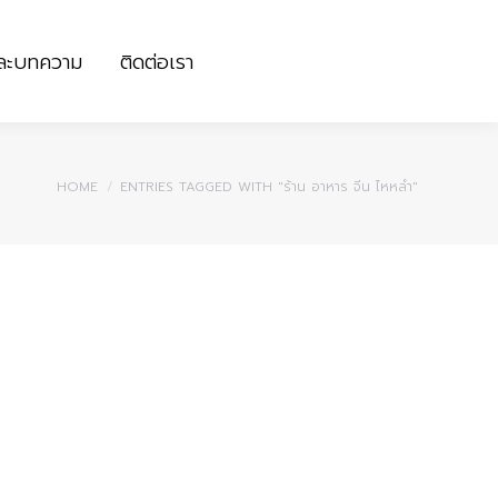
และบทความ
ติดต่อเรา
และบทความ
ติดต่อเรา
You are here:
HOME
ENTRIES TAGGED WITH "ร้าน อาหาร จีน ไหหลํา"