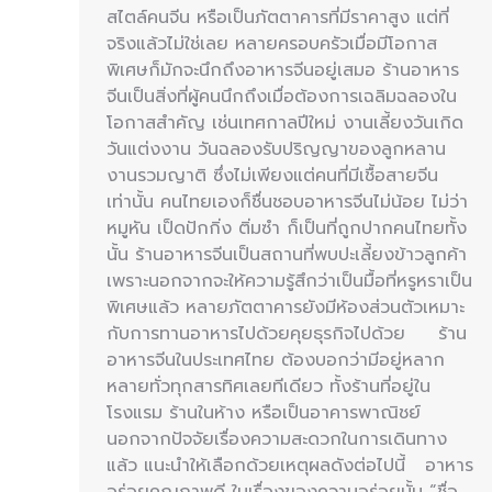
สไตล์คนจีน หรือเป็นภัตตาคารที่มีราคาสูง แต่ที่
จริงแล้วไม่ใช่เลย หลายครอบครัวเมื่อมีโอกาส
พิเศษก็มักจะนึกถึงอาหารจีนอยู่เสมอ ร้านอาหาร
จีนเป็นสิ่งที่ผู้คนนึกถึงเมื่อต้องการเฉลิมฉลองใน
โอกาสสำคัญ เช่นเทศกาลปีใหม่ งานเลี้ยงวันเกิด
วันแต่งงาน วันฉลองรับปริญญาของลูกหลาน
งานรวมญาติ ซึ่งไม่เพียงแต่คนที่มีเชื้อสายจีน
เท่านั้น คนไทยเองก็ชื่นชอบอาหารจีนไม่น้อย ไม่ว่า
หมูหัน เป็ดปักกิ่ง ติ่มซำ ก็เป็นที่ถูกปากคนไทยทั้ง
นั้น ร้านอาหารจีนเป็นสถานที่พบปะเลี้ยงข้าวลูกค้า
เพราะนอกจากจะให้ความรู้สึกว่าเป็นมื้อที่หรูหราเป็น
พิเศษแล้ว หลายภัตตาคารยังมีห้องส่วนตัวเหมาะ
กับการทานอาหารไปด้วยคุยธุรกิจไปด้วย ร้าน
อาหารจีนในประเทศไทย ต้องบอกว่ามีอยู่หลาก
หลายทั่วทุกสารทิศเลยทีเดียว ทั้งร้านที่อยู่ใน
โรงแรม ร้านในห้าง หรือเป็นอาคารพาณิชย์
นอกจากปัจจัยเรื่องความสะดวกในการเดินทาง
แล้ว แนะนำให้เลือกด้วยเหตุผลดังต่อไปนี้ อาหาร
อร่อยคุณภาพดี ในเรื่องของความอร่อยนั้น “ชื่อ