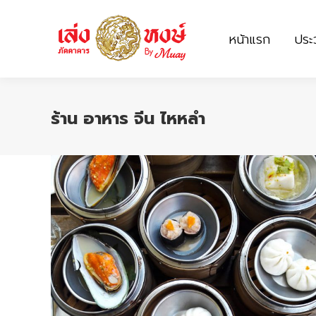
หน้าแรก
ประว
หน้าแรก
ประว
ร้าน อาหาร จีน ไหหลํา