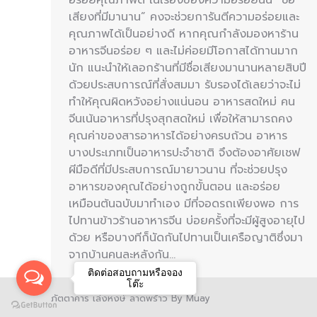
เสียงที่มีมานาน” คงจะช่วยการันตีความอร่อยและ
คุณภาพได้เป็นอย่างดี หากคุณกำลังมองหาร้าน
อาหารจีนอร่อย ๆ และไม่ค่อยมีโอกาสได้ทานมาก
นัก แนะนำให้เลอกร้านที่มีชื่อเสียงมานานหลายสิบปี
ด้วยประสบการณ์ที่สั่งสมมา รับรองได้เลยว่าจะไม่
ทำให้คุณผิดหวังอย่างแน่นอน อาหารสดใหม่ คน
จีนเน้นอาหารที่ปรุงสุกสดใหม่ เพื่อให้สามารถคง
คุณค่าของสารอาหารได้อย่างครบถ้วน อาหาร
บางประเภทเป็นอาหารปะจำชาติ จึงต้องอาศัยเชฟ
ผีมือดีที่มีประสบการณ์มายาวนาน ที่จะช่วยปรุง
อาหารของคุณได้อย่างถูกขั้นตอน และอร่อย
เหมือนต้นฉบับมาทำเอง มีที่จอดรถเพียงพอ การ
ไปทานข้าวร้านอาหารจีน บ่อยครั้งที่จะมีผู้สูงอายุไป
ด้วย หรือบางทีก็นัดกันไปทานเป็นเครือญาติซึ่งมา
จากบ้านคนละหลังกัน…
ติดต่อสอบถามหรือจอง
โต๊ะ
ภัตตาคาร เล่งหงษ์ ลาดพร้าว By Muay