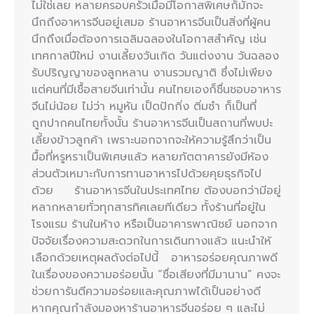
ไม่ใช่เลย หลายครอบครัวเมื่อมีโอกาสพิเศษก็มักจะ
นึกถึงอาหารจีนอยู่เสมอ ร้านอาหารจีนเป็นสิ่งที่ผู้คน
นึกถึงเมื่อต้องการเฉลิมฉลองในโอกาสสำคัญ เช่น
เทศกาลปีใหม่ งานเลี้ยงวันเกิด วันแต่งงาน วันฉลอง
รับปริญญาของลูกหลาน งานรวมญาติ ซึ่งไม่เพียง
แต่คนที่มีเชื้อสายจีนเท่านั้น คนไทยเองก็ชื่นชอบอาหาร
จีนไม่น้อย ไม่ว่า หมูหัน เป็ดปักกิ่ง ติ่มซำ ก็เป็นที่
ถูกปากคนไทยทั้งนั้น ร้านอาหารจีนเป็นสถานที่พบปะ
เลี้ยงข้าวลูกค้า เพราะนอกจากจะให้ความรู้สึกว่าเป็น
มื้อที่หรูหราเป็นพิเศษแล้ว หลายภัตตาคารยังมีห้อง
ส่วนตัวเหมาะกับการทานอาหารไปด้วยคุยธุรกิจไป
ด้วย ร้านอาหารจีนในประเทศไทย ต้องบอกว่ามีอยู่
หลากหลายทั่วทุกสารทิศเลยทีเดียว ทั้งร้านที่อยู่ใน
โรงแรม ร้านในห้าง หรือเป็นอาคารพาณิชย์ นอกจาก
ปัจจัยเรื่องความสะดวกในการเดินทางแล้ว แนะนำให้
เลือกด้วยเหตุผลดังต่อไปนี้ อาหารอร่อยคุณภาพดี
ในเรื่องของความอร่อยนั้น “ชื่อเสียงที่มีมานาน” คงจะ
ช่วยการันตีความอร่อยและคุณภาพได้เป็นอย่างดี
หากคุณกำลังมองหาร้านอาหารจีนอร่อย ๆ และไม่