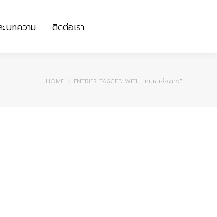
และบทความ
ติดต่อเรา
และบทความ
ติดต่อเรา
You are here:
HOME
ENTRIES TAGGED WITH "หมูหันฮ่องกง"