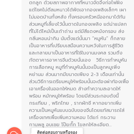
ตกลูก ด้วยสภาพอากาศที่หนาวจัดจึงก่อไฟผิง
แต่โชคไม่ดีลมหนาวได้พัดเอากองเพลิงเล็กๆ เผา
ไม่มอดบ้านทั้งหลัง ทั้งครอบครัวหนีออกมาได้ทัน
ส่วนหมูที่เลี้ยงไว้นั้นตาดในกองเพลิง แต่น่าแปลก
ที่ไม่ได้ไหม้เป็นเถ้าถ่าน แต่มีสีแดงหนังกรอบ ส่ง
กลิ่นหอมน่ากิน นับตั้งแต่นั้นมา “หมูหัน” ก็กลาย
เป็นอาหารที่เปรียบเสมือนความหวังในการสู้ชีวิต
และกลายมาเป็นอาหารที่ใช้ในงานมงคล รวมถึง
ภัตตาคารอาหารจีนด้วยนั่นเอง วิธีการทำหมูหัน
การเลือกหมู หมูที่ทำหมูหันนั้นจะเป็นลูกหมูเพิ่ง
หย่านม ส่วนมากมีขนาดเพียง 2-3 เดือนเท่านั้น
ส่วนวิธีการเตรียมหมูให้พร้อมนั้นจะต้องผ่าท้องเพื่อ
เอาเครื่องในออกให้หมด ล้างทำความสะอาดให้
พร้อม หมักหมูให้พร้อม โดยมีส่วนระกอบดังนี้
กระเทียม , พริกไทย , รากผักชี หากอยากเพิ่ม
ความเป็นหมูหันแบบฉบับของจีนโดยแท้สมารถใส่
เครื่องเทศเพื่อเพิ่มความหอม ได้แก่ กระวาน
กานพลู อบเชย โป๊ยกั๊ก โขลกให้ละเอียด…
ติดต่อสอบถามหรือจอง