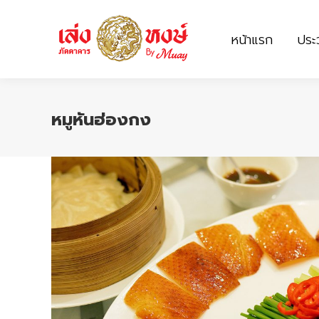
หน้าแรก
ประว
หน้าแรก
ประว
หมูหันฮ่องกง