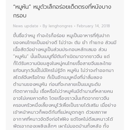
“หมูหัน” หมูตัวเล็กอร่อยเด็ดตรงที่หนังบาง
กรอบ
News update
By
lenghongres
February 14, 2018
ขึ้นชื่อว่าหมู ทำอะไรก็อร่อย หมูเป็นอาหารที่คุ้นปาก
ของคนไทยเป็นอย่างดี ไม่ว่าจะ ต้ม ยำ ทำแกง ล้วนมี
เนื้อสัตว์อย่างหมูเป็นส่วนประกอบหลักเสมอ ส่วน
“หมูหัน” นั้นเป็นเมนูที่มีต้นกำเนิดมาจากชาวจีน แต่
ก็ได้รับความนิยมสูงในหมู่คนไทยเชื้อสายจีนและไทย
แท้จนทุกวันนี้ไม่มีใครไม่รู้จัก หมูหัน ไม่ว่าจะทำออกมา
สไตล์จีนหรือไทย ก็เป็นอีกเมนูหนึ่งที่น่าลิ้มลอง
ตำนานของหมูหัน ก่อนที่จะกลายเป็นเมนูระดับ
ภัตตาคารนั้น เชื่อหรือไม่ว่าหมูหันมีตำนานที่หลายคน
อาจไม่เคยคาดคิด โดยเรื่องราวนั้นเกิดจากชาวจีน
ครอบครัวหนึ่งเลี้ยงหมูไว้เพื่อเป็นรายได้เสริม เมื่อย่าง
เข้าหน้าหนาวก็พอดีกับที่แม่หมูตกลูก ด้วยสภาพ
อากาศที่หนาวจัดจึงก่อไฟผิง แต่โชคไม่ดีลมหนาวได้
พัดเอากองเพลิงเล็กๆ เผาไม่มอดบ้านทั้งหลัง ทั้ง