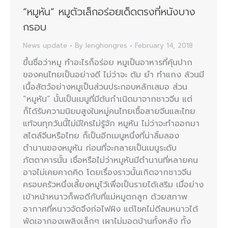
“หมูหัน” หมูตัวเล็กอร่อยเด็ดตรงที่หนังบาง
กรอบ
News update
By
lenghongres
February 14, 2018
ขึ้นชื่อว่าหมู ทำอะไรก็อร่อย หมูเป็นอาหารที่คุ้นปาก
ของคนไทยเป็นอย่างดี ไม่ว่าจะ ต้ม ยำ ทำแกง ล้วนมี
เนื้อสัตว์อย่างหมูเป็นส่วนประกอบหลักเสมอ ส่วน
“หมูหัน” นั้นเป็นเมนูที่มีต้นกำเนิดมาจากชาวจีน แต่
ก็ได้รับความนิยมสูงในหมู่คนไทยเชื้อสายจีนและไทย
แท้จนทุกวันนี้ไม่มีใครไม่รู้จัก หมูหัน ไม่ว่าจะทำออกมา
สไตล์จีนหรือไทย ก็เป็นอีกเมนูหนึ่งที่น่าลิ้มลอง
ตำนานของหมูหัน ก่อนที่จะกลายเป็นเมนูระดับ
ภัตตาคารนั้น เชื่อหรือไม่ว่าหมูหันมีตำนานที่หลายคน
อาจไม่เคยคาดคิด โดยเรื่องราวนั้นเกิดจากชาวจีน
ครอบครัวหนึ่งเลี้ยงหมูไว้เพื่อเป็นรายได้เสริม เมื่อย่าง
เข้าหน้าหนาวก็พอดีกับที่แม่หมูตกลูก ด้วยสภาพ
อากาศที่หนาวจัดจึงก่อไฟผิง แต่โชคไม่ดีลมหนาวได้
พัดเอากองเพลิงเล็กๆ เผาไม่มอดบ้านทั้งหลัง ทั้ง