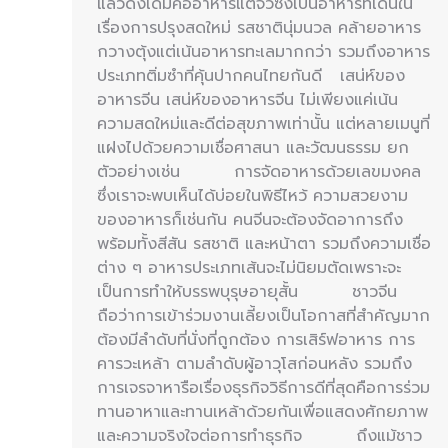
แล้วดั้งเดิมคืออาหารแต้จิ๋วซึ่งเป็นอาหารที่เด่นใน
เรื่องการปรุงสดใหม่ รสชาตินุ่มนวล คล้ายอาหาร
กวางตุ้งแต่เน้นอาหารทะเลมากกว่า รวมถึงอาหาร
ประเภทติ่มซำที่คุ้นปากคนไทยกันดี เสน่ห์ของ
อาหารจีน เสน่ห์ของอาหารจีน ไม่เพียงแค่เน้น
ความสดใหม่และดีต่อสุขภาพเท่านั้น แต่หลายเมนูที่
แฝงไปด้วยความเชื่อศาสนา และวัฒนธรรม ยก
ตัวอย่างเช่น การจัดอาหารด้วยเลขมงคล
ซึ่งเราจะพบเห็นได้บ่อยในพิธีไหว้ ความสวยงาม
ของอาหารก็เช่นกัน คนจีนจะต้องจัดอาการถึง
พร้อมทั้งสีสัน รสชาติ และหน้าตา รวมถึงความเชื่อ
ต่าง ๆ อาหารประเภทเส้นจะไม่นิยมตัดเพราะจะ
เป็นการทำให้บรรพบุรุษอายุสั้น ชาวจีน
ถือว่าการเข้าร่วมงานเลี้ยงเป็นโอกาสที่สำคัญมาก
ต้องมีลำดับที่นั่งที่ถูกต้อง การเสิร์ฟอาหาร การ
คารวะเหล้า ตามลำดับผู้อาวุโสก่อนหลัง รวมถึง
การเจรจาหารือเรื่องธุรกิจวิธีการดีที่สุดคือการร่วม
ทานอาหาและทานเหล้าด้วยกันเพื่อแสดงศักยภาพ
และความจริงใจต่อการทำธุรกิจ ถึงแม้ชาว