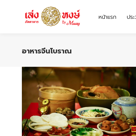
หน้าแรก
ประว
หน้าแรก
ประว
อาหารจีนโบราณ