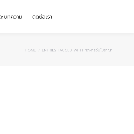
และบทความ
ติดต่อเรา
และบทความ
ติดต่อเรา
You are here:
HOME
ENTRIES TAGGED WITH "อาหารจีนโบราณ"