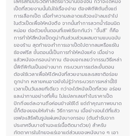
เลิศรสที่มีประวัติศาสตร์ยาวนานของจีน กว่าจะได้หนัง
เป็ดที่สวยงามนั้นไม่ใช่เรื่องง่าย ต้องพิถีพิถันตั้งแต่
การเลือกเป็ด เมื่อทำความสะอาดแล้วจะเป่าลมเข้าไป
ในตัวเป็ดเพื่อให้หนังตึง จากนั้นทำการลวกน้ำร้อนนิด
หน่อย ต่อด้วยขั้นตอนที่เชฟเรียกกันว่า “ขึ้นสี” ก็คือ
การทำให้สีหนังเป็ดดูน่ากินส่วนส่วนผสมตามแบบฉบับ
ของร้าน สุดท้ายจะทำการเอาเป็ดไปตากลมหรือแช่ใน
ช้องฟรีส ขั้นตอนนี้เป็นการทำให้หนังแห้ง เมื่อย่าง
แล้วหนังจะกรอบน่าทาน ต้องบอกเลยว่ากรรมวิธีเหล่า
นี้พิถีพิกันเป็นอย่างมาก กระบวนการแต่ละขั้นตอน
ต้องใช้เวลาเพื่อให้ได้หนังที่สวยงามและรสชาติอร่อย
ถูกปาก หลายคนอาจยังไม่รู้ว่ากระบวรการเหล่านี้ใช้
เวลาเป็นวันเลยทีเดียว กว่าจะได้หนังเป็ดที่สวย อร่อย
และน่าทานอย่างที่เห็น ไม่แปลกเลยทำไมราคาเป็ด
ปักกิ่งแต่ละจานถึงค่อนข้างใช้ได้ แต่ถ้าคุณภาพขนาด
นี้ก็ต้องยอมให้เค้าล่ะ วิธีการทาน เมื่อย่างจนได้ที่แล้ว
เชฟจะเสิร์ฟในรูปแผ่นหนังบางกรอบ (ต้นตำรับจาก
ประเทศจีนบางร้านจะแร่เนื้อติดมาด้วย) สำหรับ
ภัตตาคารในไทยจะแร่เอาแต่ส่วนของหนังบาง ๆ เอา