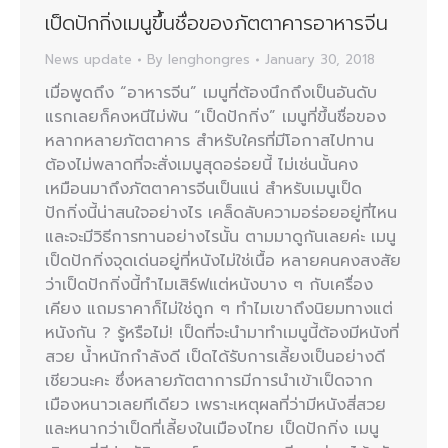
เป็ดปักกิ่งเมนูขึ้นชื่อของภัตตาคารอาหารจีน
News update
By
lenghongres
January 30, 2018
เมื่อพูดถึง “อาหารจีน” เมนูที่ต้องนึกถึงเป็นอันดับ
แรกเลยก็คงหนีไม่พ้น “เป็ดปักกิ่ง” เมนูที่ขึ้นชื่อของ
หลากหลายภัตตาคาร สำหรับใครที่มีโอกาสไปทาน
ต้องไม่พลาดที่จะสั่งเมนูสุดอร่อยนี้ ไม่เช่นนั้นคง
เหมือนมาถึงภัตตาคารจีนเป็นแน่ สำหรับเมนูเป็ด
ปักกิ่งนี้น่าสนใจอย่างไร เคล็ดลับความอร่อยอยู่ที่ไหน
และจะมีวิธีการทานอย่างไรนั้น ตามมาดูกันเลยค่ะ เมนู
เป็ดปักกิ่งจุดเด่นอยู่ที่หนังไม่ใช่เนื้อ หลายคนคงสงสัย
ว่าเป็ดปักกิ่งนี้ทำไมเสิร์ฟแต่หนังบาง ๆ กับเครื่อง
เคียง แถมราคาก็ไม่ใช่ถูก ๆ ทำไมเขาถึงนิยมทางแต่
หนังกัน ? รู้หรือไม่! เป็ดที่จะนำมาทำเมนูนี้ต้องมีหนังที่
สวย น้ำหนักกำลังดี เป็ดได้รับการเลี้ยงเป็นอย่างดี
เชียวนะคะ ซึ่งหลายภัตตาการมีการนำเข้าเป็ดจาก
เมืองหนาวเลยทีเดียว เพราะเหตุผลที่ว่ามีหนังสี่สวย
และหนากว่าเป็ดที่เลี้ยงในเมืองไทย เป็ดปักกิ่ง เมนู