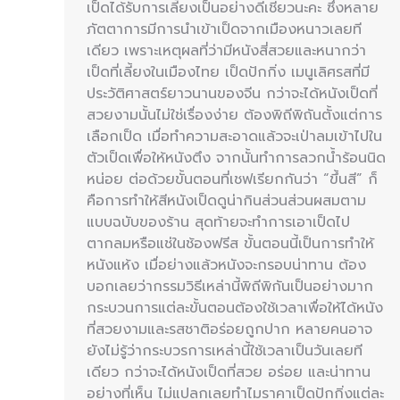
เป็ดได้รับการเลี้ยงเป็นอย่างดีเชียวนะคะ ซึ่งหลาย
ภัตตาการมีการนำเข้าเป็ดจากเมืองหนาวเลยที
เดียว เพราะเหตุผลที่ว่ามีหนังสี่สวยและหนากว่า
เป็ดที่เลี้ยงในเมืองไทย เป็ดปักกิ่ง เมนูเลิศรสที่มี
ประวัติศาสตร์ยาวนานของจีน กว่าจะได้หนังเป็ดที่
สวยงามนั้นไม่ใช่เรื่องง่าย ต้องพิถีพิถันตั้งแต่การ
เลือกเป็ด เมื่อทำความสะอาดแล้วจะเป่าลมเข้าไปใน
ตัวเป็ดเพื่อให้หนังตึง จากนั้นทำการลวกน้ำร้อนนิด
หน่อย ต่อด้วยขั้นตอนที่เชฟเรียกกันว่า “ขึ้นสี” ก็
คือการทำให้สีหนังเป็ดดูน่ากินส่วนส่วนผสมตาม
แบบฉบับของร้าน สุดท้ายจะทำการเอาเป็ดไป
ตากลมหรือแช่ในช้องฟรีส ขั้นตอนนี้เป็นการทำให้
หนังแห้ง เมื่อย่างแล้วหนังจะกรอบน่าทาน ต้อง
บอกเลยว่ากรรมวิธีเหล่านี้พิถีพิกันเป็นอย่างมาก
กระบวนการแต่ละขั้นตอนต้องใช้เวลาเพื่อให้ได้หนัง
ที่สวยงามและรสชาติอร่อยถูกปาก หลายคนอาจ
ยังไม่รู้ว่ากระบวรการเหล่านี้ใช้เวลาเป็นวันเลยที
เดียว กว่าจะได้หนังเป็ดที่สวย อร่อย และน่าทาน
อย่างที่เห็น ไม่แปลกเลยทำไมราคาเป็ดปักกิ่งแต่ละ