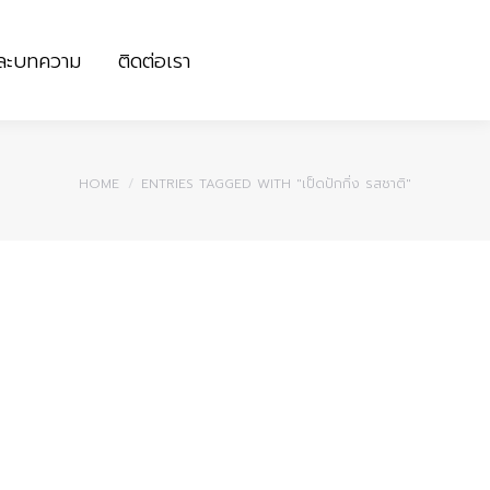
และบทความ
ติดต่อเรา
และบทความ
ติดต่อเรา
You are here:
HOME
ENTRIES TAGGED WITH "เป็ดปักกิ่ง รสชาติ"