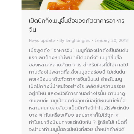
เป็ดปักกิ่งเมนูขึ้นชื่อของภัตตาคารอาหาร
จีน
News update
By
lenghongres
January 30, 2018
เมื่อพูดถึง “อาหารจีน” เมนูที่ต้องนึกถึงเป็นอันดับ
แรกเลยก็คงหนีไม่พ้น “เป็ดปักกิ่ง” เมนูที่ขึ้นชื่อ
ของหลากหลายภัตตาคาร สำหรับใครที่มีโอกาสไป
ทานต้องไม่พลาดที่จะสั่งเมนูสุดอร่อยนี้ ไม่เช่นนั้น
คงเหมือนมาถึงภัตตาคารจีนเป็นแน่ สำหรับเมนู
เป็ดปักกิ่งนี้น่าสนใจอย่างไร เคล็ดลับความอร่อย
อยู่ที่ไหน และจะมีวิธีการทานอย่างไรนั้น ตามมาดู
กันเลยค่ะ เมนูเป็ดปักกิ่งจุดเด่นอยู่ที่หนังไม่ใช่เนื้อ
หลายคนคงสงสัยว่าเป็ดปักกิ่งนี้ทำไมเสิร์ฟแต่หนัง
บาง ๆ กับเครื่องเคียง แถมราคาก็ไม่ใช่ถูก ๆ
ทำไมเขาถึงนิยมทางแต่หนังกัน ? รู้หรือไม่! เป็ดที่
จะนำมาทำเมนูนี้ต้องมีหนังที่สวย น้ำหนักกำลังดี