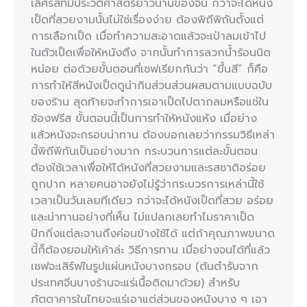
เลิศรสที่มีประวัติศาสตร์ยาวนานของจีน กว่าจะได้หนัง
เป็ดที่สวยงามนั้นไม่ใช่เรื่องง่าย ต้องพิถีพิถันตั้งแต่
การเลือกเป็ด เมื่อทำความสะอาดแล้วจะเป่าลมเข้าไป
ในตัวเป็ดเพื่อให้หนังตึง จากนั้นทำการลวกน้ำร้อนนิด
หน่อย ต่อด้วยขั้นตอนที่เชฟเรียกกันว่า “ขึ้นสี” ก็คือ
การทำให้สีหนังเป็ดดูน่ากินส่วนส่วนผสมตามแบบฉบับ
ของร้าน สุดท้ายจะทำการเอาเป็ดไปตากลมหรือแช่ใน
ช้องฟรีส ขั้นตอนนี้เป็นการทำให้หนังแห้ง เมื่อย่าง
แล้วหนังจะกรอบน่าทาน ต้องบอกเลยว่ากรรมวิธีเหล่า
นี้พิถีพิกันเป็นอย่างมาก กระบวนการแต่ละขั้นตอน
ต้องใช้เวลาเพื่อให้ได้หนังที่สวยงามและรสชาติอร่อย
ถูกปาก หลายคนอาจยังไม่รู้ว่ากระบวรการเหล่านี้ใช้
เวลาเป็นวันเลยทีเดียว กว่าจะได้หนังเป็ดที่สวย อร่อย
และน่าทานอย่างที่เห็น ไม่แปลกเลยทำไมราคาเป็ด
ปักกิ่งแต่ละจานถึงค่อนข้างใช้ได้ แต่ถ้าคุณภาพขนาด
นี้ก็ต้องยอมให้เค้าล่ะ วิธีการทาน เมื่อย่างจนได้ที่แล้ว
เชฟจะเสิร์ฟในรูปแผ่นหนังบางกรอบ (ต้นตำรับจาก
ประเทศจีนบางร้านจะแร่เนื้อติดมาด้วย) สำหรับ
ภัตตาคารในไทยจะแร่เอาแต่ส่วนของหนังบาง ๆ เอา