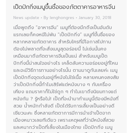
เป็ดปักกิ่งเมนูขึ้นชื่อของภัตตาคารอาหารจีน
News update
By
lenghongres
January 30, 2018
เมื่อพูดถึง “อาหารจีน” เมนูที่ต้องนึกถึงเป็นอันดับ
แรกเลยก็คงหนีไม่พ้น “เป็ดปักกิ่ง” เมนูที่ขึ้นชื่อของ
หลากหลายภัตตาคาร สำหรับใครที่มีโอกาสไปทาน
ต้องไม่พลาดที่จะสั่งเมนูสุดอร่อยนี้ ไม่เช่นนั้นคง
เหมือนมาถึงภัตตาคารจีนเป็นแน่ สำหรับเมนูเป็ด
ปักกิ่งนี้น่าสนใจอย่างไร เคล็ดลับความอร่อยอยู่ที่ไหน
และจะมีวิธีการทานอย่างไรนั้น ตามมาดูกันเลยค่ะ เมนู
เป็ดปักกิ่งจุดเด่นอยู่ที่หนังไม่ใช่เนื้อ หลายคนคงสงสัย
ว่าเป็ดปักกิ่งนี้ทำไมเสิร์ฟแต่หนังบาง ๆ กับเครื่อง
เคียง แถมราคาก็ไม่ใช่ถูก ๆ ทำไมเขาถึงนิยมทางแต่
หนังกัน ? รู้หรือไม่! เป็ดที่จะนำมาทำเมนูนี้ต้องมีหนังที่
สวย น้ำหนักกำลังดี เป็ดได้รับการเลี้ยงเป็นอย่างดี
เชียวนะคะ ซึ่งหลายภัตตาการมีการนำเข้าเป็ดจาก
เมืองหนาวเลยทีเดียว เพราะเหตุผลที่ว่ามีหนังสี่สวย
และหนากว่าเป็ดที่เลี้ยงในเมืองไทย เป็ดปักกิ่ง เมนู