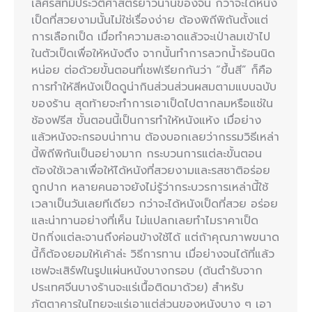
เลิศรสที่มีประวัติศาสตร์ยาวนานของจีน กว่าจะได้หนัง
เป็ดที่สวยงามนั้นไม่ใช่เรื่องง่าย ต้องพิถีพิถันตั้งแต่
การเลือกเป็ด เมื่อทำความสะอาดแล้วจะเป่าลมเข้าไป
ในตัวเป็ดเพื่อให้หนังตึง จากนั้นทำการลวกน้ำร้อนนิด
หน่อย ต่อด้วยขั้นตอนที่เชฟเรียกกันว่า “ขึ้นสี” ก็คือ
การทำให้สีหนังเป็ดดูน่ากินส่วนส่วนผสมตามแบบฉบับ
ของร้าน สุดท้ายจะทำการเอาเป็ดไปตากลมหรือแช่ใน
ช้องฟรีส ขั้นตอนนี้เป็นการทำให้หนังแห้ง เมื่อย่าง
แล้วหนังจะกรอบน่าทาน ต้องบอกเลยว่ากรรมวิธีเหล่า
นี้พิถีพิกันเป็นอย่างมาก กระบวนการแต่ละขั้นตอน
ต้องใช้เวลาเพื่อให้ได้หนังที่สวยงามและรสชาติอร่อย
ถูกปาก หลายคนอาจยังไม่รู้ว่ากระบวรการเหล่านี้ใช้
เวลาเป็นวันเลยทีเดียว กว่าจะได้หนังเป็ดที่สวย อร่อย
และน่าทานอย่างที่เห็น ไม่แปลกเลยทำไมราคาเป็ด
ปักกิ่งแต่ละจานถึงค่อนข้างใช้ได้ แต่ถ้าคุณภาพขนาด
นี้ก็ต้องยอมให้เค้าล่ะ วิธีการทาน เมื่อย่างจนได้ที่แล้ว
เชฟจะเสิร์ฟในรูปแผ่นหนังบางกรอบ (ต้นตำรับจาก
ประเทศจีนบางร้านจะแร่เนื้อติดมาด้วย) สำหรับ
ภัตตาคารในไทยจะแร่เอาแต่ส่วนของหนังบาง ๆ เอา