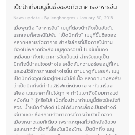
เป็ดปักกิ่งเมนูขึ้นชื่อของภัตตาคารอาหารจีน
News update
By
lenghongres
January 30, 2018
เมื่อพูดถึง “อาหารจีน” เมนูที่ต้องนึกถึงเป็นอันดับ
แรกเลยก็คงหนีไม่พ้น “เป็ดปักกิ่ง” เมนูที่ขึ้นชื่อของ
หลากหลายภัตตาคาร สำหรับใครที่มีโอกาสไปทาน
ต้องไม่พลาดที่จะสั่งเมนูสุดอร่อยนี้ ไม่เช่นนั้นคง
เหมือนมาถึงภัตตาคารจีนเป็นแน่ สำหรับเมนูเป็ด
ปักกิ่งนี้น่าสนใจอย่างไร เคล็ดลับความอร่อยอยู่ที่ไหน
และจะมีวิธีการทานอย่างไรนั้น ตามมาดูกันเลยค่ะ เมนู
เป็ดปักกิ่งจุดเด่นอยู่ที่หนังไม่ใช่เนื้อ หลายคนคงสงสัย
ว่าเป็ดปักกิ่งนี้ทำไมเสิร์ฟแต่หนังบาง ๆ กับเครื่อง
เคียง แถมราคาก็ไม่ใช่ถูก ๆ ทำไมเขาถึงนิยมทางแต่
หนังกัน ? รู้หรือไม่! เป็ดที่จะนำมาทำเมนูนี้ต้องมีหนังที่
สวย น้ำหนักกำลังดี เป็ดได้รับการเลี้ยงเป็นอย่างดี
เชียวนะคะ ซึ่งหลายภัตตาการมีการนำเข้าเป็ดจาก
เมืองหนาวเลยทีเดียว เพราะเหตุผลที่ว่ามีหนังสี่สวย
และหนากว่าเป็ดที่เลี้ยงในเมืองไทย เป็ดปักกิ่ง เมนู