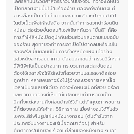
เลิศรสที่มีประวัติศาสตร์ยาวนานของจีน กว่าจะได้หนัง
เป็ดที่สวยงามนั้นไม่ใช่เรื่องง่าย ต้องพิถีพิถันตั้งแต่
การเลือกเป็ด เมื่อทำความสะอาดแล้วจะเป่าลมเข้าไป
ในตัวเป็ดเพื่อให้หนังตึง จากนั้นทำการลวกน้ำร้อนนิด
หน่อย ต่อด้วยขั้นตอนที่เชฟเรียกกันว่า “ขึ้นสี” ก็คือ
การทำให้สีหนังเป็ดดูน่ากินส่วนส่วนผสมตามแบบฉบับ
ของร้าน สุดท้ายจะทำการเอาเป็ดไปตากลมหรือแช่ใน
ช้องฟรีส ขั้นตอนนี้เป็นการทำให้หนังแห้ง เมื่อย่าง
แล้วหนังจะกรอบน่าทาน ต้องบอกเลยว่ากรรมวิธีเหล่า
นี้พิถีพิกันเป็นอย่างมาก กระบวนการแต่ละขั้นตอน
ต้องใช้เวลาเพื่อให้ได้หนังที่สวยงามและรสชาติอร่อย
ถูกปาก หลายคนอาจยังไม่รู้ว่ากระบวรการเหล่านี้ใช้
เวลาเป็นวันเลยทีเดียว กว่าจะได้หนังเป็ดที่สวย อร่อย
และน่าทานอย่างที่เห็น ไม่แปลกเลยทำไมราคาเป็ด
ปักกิ่งแต่ละจานถึงค่อนข้างใช้ได้ แต่ถ้าคุณภาพขนาด
นี้ก็ต้องยอมให้เค้าล่ะ วิธีการทาน เมื่อย่างจนได้ที่แล้ว
เชฟจะเสิร์ฟในรูปแผ่นหนังบางกรอบ (ต้นตำรับจาก
ประเทศจีนบางร้านจะแร่เนื้อติดมาด้วย) สำหรับ
ภัตตาคารในไทยจะแร่เอาแต่ส่วนของหนังบาง ๆ เอา