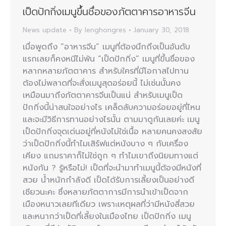
เป็ดปักกิ่งเมนูขึ้นชื่อของภัตตาคารอาหารจีน
News update
By
lenghongres
January 30, 2018
เมื่อพูดถึง “อาหารจีน” เมนูที่ต้องนึกถึงเป็นอันดับ
แรกเลยก็คงหนีไม่พ้น “เป็ดปักกิ่ง” เมนูที่ขึ้นชื่อของ
หลากหลายภัตตาคาร สำหรับใครที่มีโอกาสไปทาน
ต้องไม่พลาดที่จะสั่งเมนูสุดอร่อยนี้ ไม่เช่นนั้นคง
เหมือนมาถึงภัตตาคารจีนเป็นแน่ สำหรับเมนูเป็ด
ปักกิ่งนี้น่าสนใจอย่างไร เคล็ดลับความอร่อยอยู่ที่ไหน
และจะมีวิธีการทานอย่างไรนั้น ตามมาดูกันเลยค่ะ เมนู
เป็ดปักกิ่งจุดเด่นอยู่ที่หนังไม่ใช่เนื้อ หลายคนคงสงสัย
ว่าเป็ดปักกิ่งนี้ทำไมเสิร์ฟแต่หนังบาง ๆ กับเครื่อง
เคียง แถมราคาก็ไม่ใช่ถูก ๆ ทำไมเขาถึงนิยมทางแต่
หนังกัน ? รู้หรือไม่! เป็ดที่จะนำมาทำเมนูนี้ต้องมีหนังที่
สวย น้ำหนักกำลังดี เป็ดได้รับการเลี้ยงเป็นอย่างดี
เชียวนะคะ ซึ่งหลายภัตตาการมีการนำเข้าเป็ดจาก
เมืองหนาวเลยทีเดียว เพราะเหตุผลที่ว่ามีหนังสี่สวย
และหนากว่าเป็ดที่เลี้ยงในเมืองไทย เป็ดปักกิ่ง เมนู