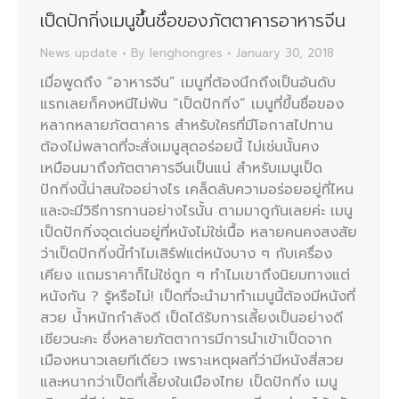
เป็ดปักกิ่งเมนูขึ้นชื่อของภัตตาคารอาหารจีน
News update
By
lenghongres
January 30, 2018
เมื่อพูดถึง “อาหารจีน” เมนูที่ต้องนึกถึงเป็นอันดับ
แรกเลยก็คงหนีไม่พ้น “เป็ดปักกิ่ง” เมนูที่ขึ้นชื่อของ
หลากหลายภัตตาคาร สำหรับใครที่มีโอกาสไปทาน
ต้องไม่พลาดที่จะสั่งเมนูสุดอร่อยนี้ ไม่เช่นนั้นคง
เหมือนมาถึงภัตตาคารจีนเป็นแน่ สำหรับเมนูเป็ด
ปักกิ่งนี้น่าสนใจอย่างไร เคล็ดลับความอร่อยอยู่ที่ไหน
และจะมีวิธีการทานอย่างไรนั้น ตามมาดูกันเลยค่ะ เมนู
เป็ดปักกิ่งจุดเด่นอยู่ที่หนังไม่ใช่เนื้อ หลายคนคงสงสัย
ว่าเป็ดปักกิ่งนี้ทำไมเสิร์ฟแต่หนังบาง ๆ กับเครื่อง
เคียง แถมราคาก็ไม่ใช่ถูก ๆ ทำไมเขาถึงนิยมทางแต่
หนังกัน ? รู้หรือไม่! เป็ดที่จะนำมาทำเมนูนี้ต้องมีหนังที่
สวย น้ำหนักกำลังดี เป็ดได้รับการเลี้ยงเป็นอย่างดี
เชียวนะคะ ซึ่งหลายภัตตาการมีการนำเข้าเป็ดจาก
เมืองหนาวเลยทีเดียว เพราะเหตุผลที่ว่ามีหนังสี่สวย
และหนากว่าเป็ดที่เลี้ยงในเมืองไทย เป็ดปักกิ่ง เมนู