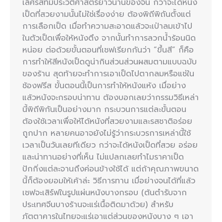
เลิศรสที่มีประวัติศาสตร์ยาวนานของจีน กว่าจะได้หนัง
เป็ดที่สวยงามนั้นไม่ใช่เรื่องง่าย ต้องพิถีพิถันตั้งแต่
การเลือกเป็ด เมื่อทำความสะอาดแล้วจะเป่าลมเข้าไป
ในตัวเป็ดเพื่อให้หนังตึง จากนั้นทำการลวกน้ำร้อนนิด
หน่อย ต่อด้วยขั้นตอนที่เชฟเรียกกันว่า “ขึ้นสี” ก็คือ
การทำให้สีหนังเป็ดดูน่ากินส่วนส่วนผสมตามแบบฉบับ
ของร้าน สุดท้ายจะทำการเอาเป็ดไปตากลมหรือแช่ใน
ช้องฟรีส ขั้นตอนนี้เป็นการทำให้หนังแห้ง เมื่อย่าง
แล้วหนังจะกรอบน่าทาน ต้องบอกเลยว่ากรรมวิธีเหล่า
นี้พิถีพิกันเป็นอย่างมาก กระบวนการแต่ละขั้นตอน
ต้องใช้เวลาเพื่อให้ได้หนังที่สวยงามและรสชาติอร่อย
ถูกปาก หลายคนอาจยังไม่รู้ว่ากระบวรการเหล่านี้ใช้
เวลาเป็นวันเลยทีเดียว กว่าจะได้หนังเป็ดที่สวย อร่อย
และน่าทานอย่างที่เห็น ไม่แปลกเลยทำไมราคาเป็ด
ปักกิ่งแต่ละจานถึงค่อนข้างใช้ได้ แต่ถ้าคุณภาพขนาด
นี้ก็ต้องยอมให้เค้าล่ะ วิธีการทาน เมื่อย่างจนได้ที่แล้ว
เชฟจะเสิร์ฟในรูปแผ่นหนังบางกรอบ (ต้นตำรับจาก
ประเทศจีนบางร้านจะแร่เนื้อติดมาด้วย) สำหรับ
ภัตตาคารในไทยจะแร่เอาแต่ส่วนของหนังบาง ๆ เอา