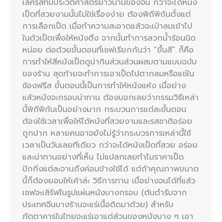
เลิศรสที่มีประวัติศาสตร์ยาวนานของจีน กว่าจะได้หนัง
เป็ดที่สวยงามนั้นไม่ใช่เรื่องง่าย ต้องพิถีพิถันตั้งแต่
การเลือกเป็ด เมื่อทำความสะอาดแล้วจะเป่าลมเข้าไป
ในตัวเป็ดเพื่อให้หนังตึง จากนั้นทำการลวกน้ำร้อนนิด
หน่อย ต่อด้วยขั้นตอนที่เชฟเรียกกันว่า “ขึ้นสี” ก็คือ
การทำให้สีหนังเป็ดดูน่ากินส่วนส่วนผสมตามแบบฉบับ
ของร้าน สุดท้ายจะทำการเอาเป็ดไปตากลมหรือแช่ใน
ช้องฟรีส ขั้นตอนนี้เป็นการทำให้หนังแห้ง เมื่อย่าง
แล้วหนังจะกรอบน่าทาน ต้องบอกเลยว่ากรรมวิธีเหล่า
นี้พิถีพิกันเป็นอย่างมาก กระบวนการแต่ละขั้นตอน
ต้องใช้เวลาเพื่อให้ได้หนังที่สวยงามและรสชาติอร่อย
ถูกปาก หลายคนอาจยังไม่รู้ว่ากระบวรการเหล่านี้ใช้
เวลาเป็นวันเลยทีเดียว กว่าจะได้หนังเป็ดที่สวย อร่อย
และน่าทานอย่างที่เห็น ไม่แปลกเลยทำไมราคาเป็ด
ปักกิ่งแต่ละจานถึงค่อนข้างใช้ได้ แต่ถ้าคุณภาพขนาด
นี้ก็ต้องยอมให้เค้าล่ะ วิธีการทาน เมื่อย่างจนได้ที่แล้ว
เชฟจะเสิร์ฟในรูปแผ่นหนังบางกรอบ (ต้นตำรับจาก
ประเทศจีนบางร้านจะแร่เนื้อติดมาด้วย) สำหรับ
ภัตตาคารในไทยจะแร่เอาแต่ส่วนของหนังบาง ๆ เอา