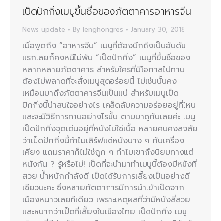
เป็ดปักกิ่งเมนูขึ้นชื่อของภัตตาคารอาหารจีน
News update
By
lenghongres
January 30, 2018
เมื่อพูดถึง “อาหารจีน” เมนูที่ต้องนึกถึงเป็นอันดับ
แรกเลยก็คงหนีไม่พ้น “เป็ดปักกิ่ง” เมนูที่ขึ้นชื่อของ
หลากหลายภัตตาคาร สำหรับใครที่มีโอกาสไปทาน
ต้องไม่พลาดที่จะสั่งเมนูสุดอร่อยนี้ ไม่เช่นนั้นคง
เหมือนมาถึงภัตตาคารจีนเป็นแน่ สำหรับเมนูเป็ด
ปักกิ่งนี้น่าสนใจอย่างไร เคล็ดลับความอร่อยอยู่ที่ไหน
และจะมีวิธีการทานอย่างไรนั้น ตามมาดูกันเลยค่ะ เมนู
เป็ดปักกิ่งจุดเด่นอยู่ที่หนังไม่ใช่เนื้อ หลายคนคงสงสัย
ว่าเป็ดปักกิ่งนี้ทำไมเสิร์ฟแต่หนังบาง ๆ กับเครื่อง
เคียง แถมราคาก็ไม่ใช่ถูก ๆ ทำไมเขาถึงนิยมทางแต่
หนังกัน ? รู้หรือไม่! เป็ดที่จะนำมาทำเมนูนี้ต้องมีหนังที่
สวย น้ำหนักกำลังดี เป็ดได้รับการเลี้ยงเป็นอย่างดี
เชียวนะคะ ซึ่งหลายภัตตาการมีการนำเข้าเป็ดจาก
เมืองหนาวเลยทีเดียว เพราะเหตุผลที่ว่ามีหนังสี่สวย
และหนากว่าเป็ดที่เลี้ยงในเมืองไทย เป็ดปักกิ่ง เมนู