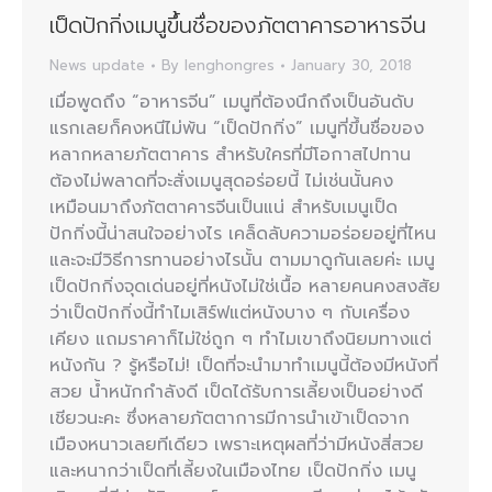
เป็ดปักกิ่งเมนูขึ้นชื่อของภัตตาคารอาหารจีน
News update
By
lenghongres
January 30, 2018
เมื่อพูดถึง “อาหารจีน” เมนูที่ต้องนึกถึงเป็นอันดับ
แรกเลยก็คงหนีไม่พ้น “เป็ดปักกิ่ง” เมนูที่ขึ้นชื่อของ
หลากหลายภัตตาคาร สำหรับใครที่มีโอกาสไปทาน
ต้องไม่พลาดที่จะสั่งเมนูสุดอร่อยนี้ ไม่เช่นนั้นคง
เหมือนมาถึงภัตตาคารจีนเป็นแน่ สำหรับเมนูเป็ด
ปักกิ่งนี้น่าสนใจอย่างไร เคล็ดลับความอร่อยอยู่ที่ไหน
และจะมีวิธีการทานอย่างไรนั้น ตามมาดูกันเลยค่ะ เมนู
เป็ดปักกิ่งจุดเด่นอยู่ที่หนังไม่ใช่เนื้อ หลายคนคงสงสัย
ว่าเป็ดปักกิ่งนี้ทำไมเสิร์ฟแต่หนังบาง ๆ กับเครื่อง
เคียง แถมราคาก็ไม่ใช่ถูก ๆ ทำไมเขาถึงนิยมทางแต่
หนังกัน ? รู้หรือไม่! เป็ดที่จะนำมาทำเมนูนี้ต้องมีหนังที่
สวย น้ำหนักกำลังดี เป็ดได้รับการเลี้ยงเป็นอย่างดี
เชียวนะคะ ซึ่งหลายภัตตาการมีการนำเข้าเป็ดจาก
เมืองหนาวเลยทีเดียว เพราะเหตุผลที่ว่ามีหนังสี่สวย
และหนากว่าเป็ดที่เลี้ยงในเมืองไทย เป็ดปักกิ่ง เมนู