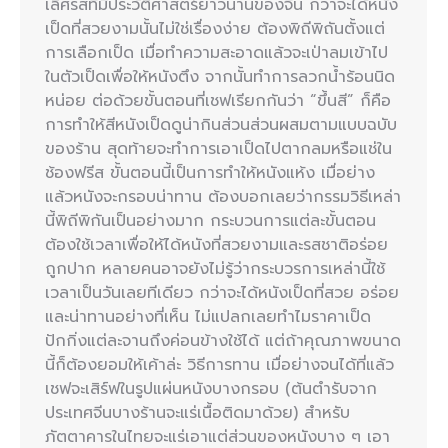
เลิศรสที่มีประวัติศาสตร์ยาวนานของจีน กว่าจะได้หนัง
เป็ดที่สวยงามนั้นไม่ใช่เรื่องง่าย ต้องพิถีพิถันตั้งแต่
การเลือกเป็ด เมื่อทำความสะอาดแล้วจะเป่าลมเข้าไป
ในตัวเป็ดเพื่อให้หนังตึง จากนั้นทำการลวกน้ำร้อนนิด
หน่อย ต่อด้วยขั้นตอนที่เชฟเรียกกันว่า “ขึ้นสี” ก็คือ
การทำให้สีหนังเป็ดดูน่ากินส่วนส่วนผสมตามแบบฉบับ
ของร้าน สุดท้ายจะทำการเอาเป็ดไปตากลมหรือแช่ใน
ช้องฟรีส ขั้นตอนนี้เป็นการทำให้หนังแห้ง เมื่อย่าง
แล้วหนังจะกรอบน่าทาน ต้องบอกเลยว่ากรรมวิธีเหล่า
นี้พิถีพิกันเป็นอย่างมาก กระบวนการแต่ละขั้นตอน
ต้องใช้เวลาเพื่อให้ได้หนังที่สวยงามและรสชาติอร่อย
ถูกปาก หลายคนอาจยังไม่รู้ว่ากระบวรการเหล่านี้ใช้
เวลาเป็นวันเลยทีเดียว กว่าจะได้หนังเป็ดที่สวย อร่อย
และน่าทานอย่างที่เห็น ไม่แปลกเลยทำไมราคาเป็ด
ปักกิ่งแต่ละจานถึงค่อนข้างใช้ได้ แต่ถ้าคุณภาพขนาด
นี้ก็ต้องยอมให้เค้าล่ะ วิธีการทาน เมื่อย่างจนได้ที่แล้ว
เชฟจะเสิร์ฟในรูปแผ่นหนังบางกรอบ (ต้นตำรับจาก
ประเทศจีนบางร้านจะแร่เนื้อติดมาด้วย) สำหรับ
ภัตตาคารในไทยจะแร่เอาแต่ส่วนของหนังบาง ๆ เอา