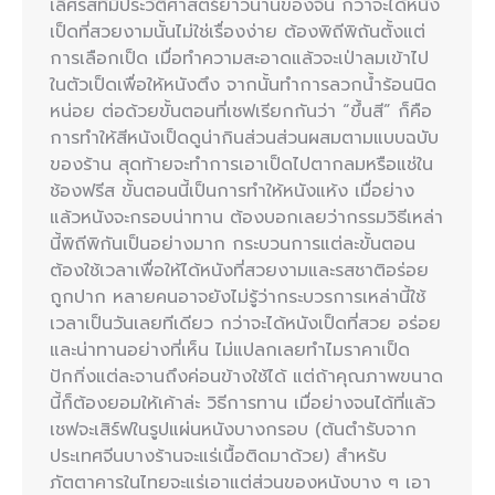
เลิศรสที่มีประวัติศาสตร์ยาวนานของจีน กว่าจะได้หนัง
เป็ดที่สวยงามนั้นไม่ใช่เรื่องง่าย ต้องพิถีพิถันตั้งแต่
การเลือกเป็ด เมื่อทำความสะอาดแล้วจะเป่าลมเข้าไป
ในตัวเป็ดเพื่อให้หนังตึง จากนั้นทำการลวกน้ำร้อนนิด
หน่อย ต่อด้วยขั้นตอนที่เชฟเรียกกันว่า “ขึ้นสี” ก็คือ
การทำให้สีหนังเป็ดดูน่ากินส่วนส่วนผสมตามแบบฉบับ
ของร้าน สุดท้ายจะทำการเอาเป็ดไปตากลมหรือแช่ใน
ช้องฟรีส ขั้นตอนนี้เป็นการทำให้หนังแห้ง เมื่อย่าง
แล้วหนังจะกรอบน่าทาน ต้องบอกเลยว่ากรรมวิธีเหล่า
นี้พิถีพิกันเป็นอย่างมาก กระบวนการแต่ละขั้นตอน
ต้องใช้เวลาเพื่อให้ได้หนังที่สวยงามและรสชาติอร่อย
ถูกปาก หลายคนอาจยังไม่รู้ว่ากระบวรการเหล่านี้ใช้
เวลาเป็นวันเลยทีเดียว กว่าจะได้หนังเป็ดที่สวย อร่อย
และน่าทานอย่างที่เห็น ไม่แปลกเลยทำไมราคาเป็ด
ปักกิ่งแต่ละจานถึงค่อนข้างใช้ได้ แต่ถ้าคุณภาพขนาด
นี้ก็ต้องยอมให้เค้าล่ะ วิธีการทาน เมื่อย่างจนได้ที่แล้ว
เชฟจะเสิร์ฟในรูปแผ่นหนังบางกรอบ (ต้นตำรับจาก
ประเทศจีนบางร้านจะแร่เนื้อติดมาด้วย) สำหรับ
ภัตตาคารในไทยจะแร่เอาแต่ส่วนของหนังบาง ๆ เอา