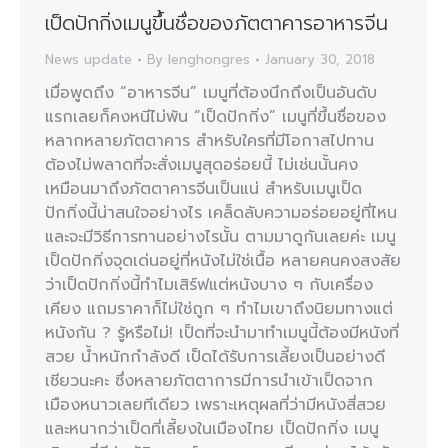
เป็ดปักกิ่งเมนูขึ้นชื่อของภัตตาคารอาหารจีน
News update
By
lenghongres
January 30, 2018
เมื่อพูดถึง “อาหารจีน” เมนูที่ต้องนึกถึงเป็นอันดับ
แรกเลยก็คงหนีไม่พ้น “เป็ดปักกิ่ง” เมนูที่ขึ้นชื่อของ
หลากหลายภัตตาคาร สำหรับใครที่มีโอกาสไปทาน
ต้องไม่พลาดที่จะสั่งเมนูสุดอร่อยนี้ ไม่เช่นนั้นคง
เหมือนมาถึงภัตตาคารจีนเป็นแน่ สำหรับเมนูเป็ด
ปักกิ่งนี้น่าสนใจอย่างไร เคล็ดลับความอร่อยอยู่ที่ไหน
และจะมีวิธีการทานอย่างไรนั้น ตามมาดูกันเลยค่ะ เมนู
เป็ดปักกิ่งจุดเด่นอยู่ที่หนังไม่ใช่เนื้อ หลายคนคงสงสัย
ว่าเป็ดปักกิ่งนี้ทำไมเสิร์ฟแต่หนังบาง ๆ กับเครื่อง
เคียง แถมราคาก็ไม่ใช่ถูก ๆ ทำไมเขาถึงนิยมทางแต่
หนังกัน ? รู้หรือไม่! เป็ดที่จะนำมาทำเมนูนี้ต้องมีหนังที่
สวย น้ำหนักกำลังดี เป็ดได้รับการเลี้ยงเป็นอย่างดี
เชียวนะคะ ซึ่งหลายภัตตาการมีการนำเข้าเป็ดจาก
เมืองหนาวเลยทีเดียว เพราะเหตุผลที่ว่ามีหนังสี่สวย
และหนากว่าเป็ดที่เลี้ยงในเมืองไทย เป็ดปักกิ่ง เมนู