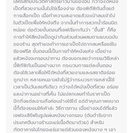
เลิศรสที่มีประวัติศาสตร์ยาวนานของจีน กว่าจะได้หนัง
เป็ดที่สวยงามนั้นไม่ใช่เรื่องง่าย ต้องพิถีพิถันตั้งแต่
การเลือกเป็ด เมื่อทำความสะอาดแล้วจะเป่าลมเข้าไป
ในตัวเป็ดเพื่อให้หนังตึง จากนั้นทำการลวกน้ำร้อนนิด
หน่อย ต่อด้วยขั้นตอนที่เชฟเรียกกันว่า “ขึ้นสี” ก็คือ
การทำให้สีหนังเป็ดดูน่ากินส่วนส่วนผสมตามแบบฉบับ
ของร้าน สุดท้ายจะทำการเอาเป็ดไปตากลมหรือแช่ใน
ช้องฟรีส ขั้นตอนนี้เป็นการทำให้หนังแห้ง เมื่อย่าง
แล้วหนังจะกรอบน่าทาน ต้องบอกเลยว่ากรรมวิธีเหล่า
นี้พิถีพิกันเป็นอย่างมาก กระบวนการแต่ละขั้นตอน
ต้องใช้เวลาเพื่อให้ได้หนังที่สวยงามและรสชาติอร่อย
ถูกปาก หลายคนอาจยังไม่รู้ว่ากระบวรการเหล่านี้ใช้
เวลาเป็นวันเลยทีเดียว กว่าจะได้หนังเป็ดที่สวย อร่อย
และน่าทานอย่างที่เห็น ไม่แปลกเลยทำไมราคาเป็ด
ปักกิ่งแต่ละจานถึงค่อนข้างใช้ได้ แต่ถ้าคุณภาพขนาด
นี้ก็ต้องยอมให้เค้าล่ะ วิธีการทาน เมื่อย่างจนได้ที่แล้ว
เชฟจะเสิร์ฟในรูปแผ่นหนังบางกรอบ (ต้นตำรับจาก
ประเทศจีนบางร้านจะแร่เนื้อติดมาด้วย) สำหรับ
ภัตตาคารในไทยจะแร่เอาแต่ส่วนของหนังบาง ๆ เอา