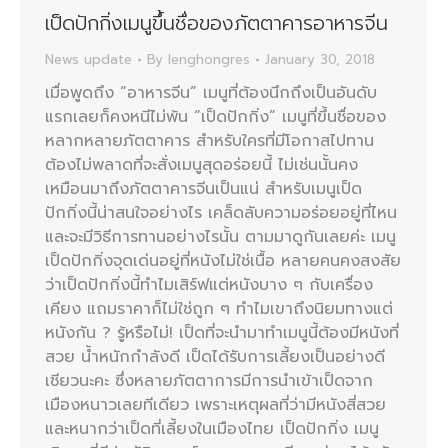
เป็ดปักกิ่งเมนูขึ้นชื่อของภัตตาคารอาหารจีน
News update
By
lenghongres
January 30, 2018
เมื่อพูดถึง “อาหารจีน” เมนูที่ต้องนึกถึงเป็นอันดับ
แรกเลยก็คงหนีไม่พ้น “เป็ดปักกิ่ง” เมนูที่ขึ้นชื่อของ
หลากหลายภัตตาคาร สำหรับใครที่มีโอกาสไปทาน
ต้องไม่พลาดที่จะสั่งเมนูสุดอร่อยนี้ ไม่เช่นนั้นคง
เหมือนมาถึงภัตตาคารจีนเป็นแน่ สำหรับเมนูเป็ด
ปักกิ่งนี้น่าสนใจอย่างไร เคล็ดลับความอร่อยอยู่ที่ไหน
และจะมีวิธีการทานอย่างไรนั้น ตามมาดูกันเลยค่ะ เมนู
เป็ดปักกิ่งจุดเด่นอยู่ที่หนังไม่ใช่เนื้อ หลายคนคงสงสัย
ว่าเป็ดปักกิ่งนี้ทำไมเสิร์ฟแต่หนังบาง ๆ กับเครื่อง
เคียง แถมราคาก็ไม่ใช่ถูก ๆ ทำไมเขาถึงนิยมทางแต่
หนังกัน ? รู้หรือไม่! เป็ดที่จะนำมาทำเมนูนี้ต้องมีหนังที่
สวย น้ำหนักกำลังดี เป็ดได้รับการเลี้ยงเป็นอย่างดี
เชียวนะคะ ซึ่งหลายภัตตาการมีการนำเข้าเป็ดจาก
เมืองหนาวเลยทีเดียว เพราะเหตุผลที่ว่ามีหนังสี่สวย
และหนากว่าเป็ดที่เลี้ยงในเมืองไทย เป็ดปักกิ่ง เมนู