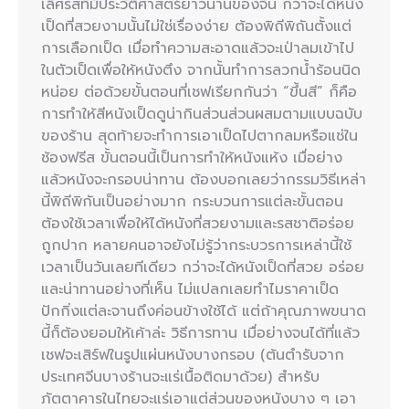
เลิศรสที่มีประวัติศาสตร์ยาวนานของจีน กว่าจะได้หนัง
เป็ดที่สวยงามนั้นไม่ใช่เรื่องง่าย ต้องพิถีพิถันตั้งแต่
การเลือกเป็ด เมื่อทำความสะอาดแล้วจะเป่าลมเข้าไป
ในตัวเป็ดเพื่อให้หนังตึง จากนั้นทำการลวกน้ำร้อนนิด
หน่อย ต่อด้วยขั้นตอนที่เชฟเรียกกันว่า “ขึ้นสี” ก็คือ
การทำให้สีหนังเป็ดดูน่ากินส่วนส่วนผสมตามแบบฉบับ
ของร้าน สุดท้ายจะทำการเอาเป็ดไปตากลมหรือแช่ใน
ช้องฟรีส ขั้นตอนนี้เป็นการทำให้หนังแห้ง เมื่อย่าง
แล้วหนังจะกรอบน่าทาน ต้องบอกเลยว่ากรรมวิธีเหล่า
นี้พิถีพิกันเป็นอย่างมาก กระบวนการแต่ละขั้นตอน
ต้องใช้เวลาเพื่อให้ได้หนังที่สวยงามและรสชาติอร่อย
ถูกปาก หลายคนอาจยังไม่รู้ว่ากระบวรการเหล่านี้ใช้
เวลาเป็นวันเลยทีเดียว กว่าจะได้หนังเป็ดที่สวย อร่อย
และน่าทานอย่างที่เห็น ไม่แปลกเลยทำไมราคาเป็ด
ปักกิ่งแต่ละจานถึงค่อนข้างใช้ได้ แต่ถ้าคุณภาพขนาด
นี้ก็ต้องยอมให้เค้าล่ะ วิธีการทาน เมื่อย่างจนได้ที่แล้ว
เชฟจะเสิร์ฟในรูปแผ่นหนังบางกรอบ (ต้นตำรับจาก
ประเทศจีนบางร้านจะแร่เนื้อติดมาด้วย) สำหรับ
ภัตตาคารในไทยจะแร่เอาแต่ส่วนของหนังบาง ๆ เอา