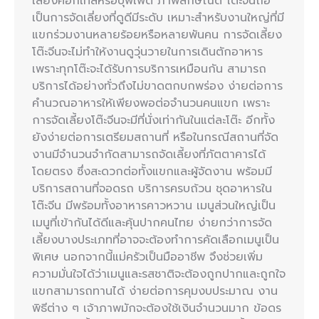
เลี้ยงค็อกเทลหรือบุฟเฟต์ ภาพลักษณ์ดี โต๊ะจีนถือ
เป็นการจัดเลี่ยงที่ดูดีมีระดับ เหมาะสำหรับงานใหญ่ที่มี
แขกร่วมงานหลายร้อยหรือหลายพันคน การจัดเลี้ยง
โต๊ะจีนจะไม่ทำให้งานดูวุ่นวายในการเดินตักอาหาร
เพราะทุกโต๊ะจะได้รับการบริการเหมือนกัน สามารถ
บริการได้อย่างทั่วถึงไม่ขาดตกบกพร่อง ง่ายต่อการ
คำนวณอาหารให้เพียงพอต่อจำนวนคนแขก เพราะ
การจัดเลี้ยงโต๊ะจีนจะมีที่นั่งเท่ากันในแต่ละโต๊ะ อีกทั้ง
ยังง่ายต่อการเตรียมสถานที่ หรือในกรณีสถานที่จัด
งานมีจำนวนจำกัดสามารถจัดเลี้ยงที่ภัตตาคารได้
โดยตรง ซึ่งสะดวกต่อทั้งแขกและผู้จัดงาน พร้อมมี
บริการสถานที่จอดรถ บริการครบถ้วน ชุดอาหารใน
โต๊ะจีน มีพร้อมทั้งอาหารคาวหวาน เมนูส่วนใหญ่เป็น
เมนูที่เข้ากันได้ดีและคุ้นปากคนไทย ง่ายกว่าการจัด
เลี้ยงบางประเภทที่อาจจะต้องทำการคัดเลือกเมนูเป็น
พิเศษ นอกจากนี้แม่ครัวเป็นมืออาชีพ จึงช่วยเพิ่ม
ความมั่นใจได้ว่าเมนูและรสชาติจะต้องถูกปากและถูกใจ
แขกสามารถทานได้ ง่ายต่อการคุมงบประมาณ งาน
พิธีต่าง ๆ เจ้าภาพมักจะต้องใช้เงินจำนวนมาก ข้อดร