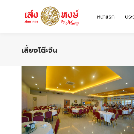
หน้าแรก
ประว
หน้าแรก
ประว
เลี้ยงโต๊ะจีน