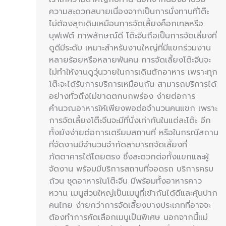
ความสะดวกสบายเนื่องจากเป็นการนั่งทานที่โต๊ะ
ไม่ต้องลุกเดินเหมือนการจัดเลี้ยงค็อกเทลหรือ
บุฟเฟต์ ภาพลักษณ์ดี โต๊ะจีนถือเป็นการจัดเลี่ยงที่
ดูดีมีระดับ เหมาะสำหรับงานใหญ่ที่มีแขกร่วมงาน
หลายร้อยหรือหลายพันคน การจัดเลี้ยงโต๊ะจีนจะ
ไม่ทำให้งานดูวุ่นวายในการเดินตักอาหาร เพราะทุก
โต๊ะจะได้รับการบริการเหมือนกัน สามารถบริการได้
อย่างทั่วถึงไม่ขาดตกบกพร่อง ง่ายต่อการ
คำนวณอาหารให้เพียงพอต่อจำนวนคนแขก เพราะ
การจัดเลี้ยงโต๊ะจีนจะมีที่นั่งเท่ากันในแต่ละโต๊ะ อีก
ทั้งยังง่ายต่อการเตรียมสถานที่ หรือในกรณีสถาน
ที่จัดงานมีจำนวนจำกัดสามารถจัดเลี้ยงที่
ภัตตาคารได้โดยตรง ซึ่งสะดวกต่อทั้งแขกและผู้
จัดงาน พร้อมมีบริการสถานที่จอดรถ บริการครบ
ถ้วน ชุดอาหารในโต๊ะจีน มีพร้อมทั้งอาหารคาว
หวาน เมนูส่วนใหญ่เป็นเมนูที่เข้ากันได้ดีและคุ้นปาก
คนไทย ง่ายกว่าการจัดเลี้ยงบางประเภทที่อาจจะ
ต้องทำการคัดเลือกเมนูเป็นพิเศษ นอกจากนี้แม่