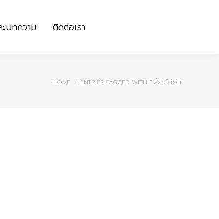
และบทความ
ติดต่อเรา
และบทความ
ติดต่อเรา
You are here:
HOME
ENTRIES TAGGED WITH "เลี้ยงโต๊ะจีน"