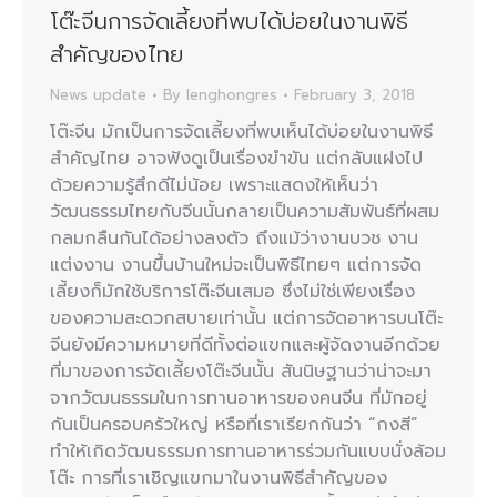
โต๊ะจีนการจัดเลี้ยงที่พบได้บ่อยในงานพิธี
สำคัญของไทย
News update
By
lenghongres
February 3, 2018
โต๊ะจีน มักเป็นการจัดเลี้ยงที่พบเห็นได้บ่อยในงานพิธี
สำคัญไทย อาจฟังดูเป็นเรื่องขำขัน แต่กลับแฝงไป
ด้วยความรู้สึกดีไม่น้อย เพราะแสดงให้เห็นว่า
วัฒนธรรมไทยกับจีนนั้นกลายเป็นความสัมพันธ์ที่ผสม
กลมกลืนกันได้อย่างลงตัว ถึงแม้ว่างานบวช งาน
แต่งงาน งานขึ้นบ้านใหม่จะเป็นพิธีไทยๆ แต่การจัด
เลี้ยงก็มักใช้บริการโต๊ะจีนเสมอ ซึ่งไม่ใช่เพียงเรื่อง
ของความสะดวกสบายเท่านั้น แต่การจัดอาหารบนโต๊ะ
จีนยังมีความหมายที่ดีทั้งต่อแขกและผู้จัดงานอีกด้วย
ที่มาของการจัดเลี้ยงโต๊ะจีนนั้น สันนิษฐานว่าน่าจะมา
จากวัฒนธรรมในการทานอาหารของคนจีน ที่มักอยู่
กันเป็นครอบครัวใหญ่ หรือที่เราเรียกกันว่า “กงสี”
ทำให้เกิดวัฒนธรรมการทานอาหารร่วมกันแบบนั่งล้อม
โต๊ะ การที่เราเชิญแขกมาในงานพิธีสำคัญของ