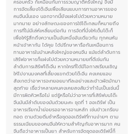
ครอบครัว ก็เหมือนกันการรวมญาติครั้งใหญ่ จึงมี
การจัดเลี้ยงโต๊ะจีนเพื่อเลียนแบบการทานอาหารของ
คนจีนนั่นเอง นอกจากนี้ยังแฝงไปด้วยความหมาย
มากมาย อย่างลักษณะของการใช้โต๊ะกลมก็หมายถึง
การที่ไม่มีเล่ห์เหลี่ยมต่อกัน การจัดที่นั่งให้เต็มโต๊ะก็
เพื่อให้รู้สึกถึงความเป็นอันหนึ่งอันเดียวกัน ทุกคนหัน
หน้าเข้าหากัน ได้คุย ได้ปรึกษาหารือกันเหมือนการ
ทานอาหารในบ้านหลังใหญ่ของคนจีน แม้แต่ลำดับการ
เสิร์ฟอาหารก็แฝงไปด้วยความหมายยที่ดีเช่นกัน
ลำดับการเสิร์ฟโต๊ะจีน หากใครที่ได้มีโอกาสเรียนเชิญ
ให้ไปงานมงคลที่เลี้ยงแขกด้วยโต๊ะจีน คงเคยแอบ
สังเกตว่าอาหารจะทยอยมาทีละอย่างและข้าวผัดมักมา
สุดท้าย เชื่อว่าหลายคนคงเคยสงสัยว่าทำไมเป็นเช่นนี้
มีการผิดคิวหรือไม่ แต่รู้หรือไม่ว่าอาหารที่เสิร์ฟบนโต๊ะ
จีนมันมีลำดับของมันด้วยนะคะ ชุดที่ 1 ออเดิร์ฟ เป็น
อาหารเรียกน้ำย่อยรออาหารจานหลัก เช่นข้าวเกรียบ
ทอด ตามด้วยติ่มซำหรือชุดออเดิร์ฟที่ทานง่ายๆ ตาม
ธรรมเนียมของคนจีนให้ความสำคัญกับอาหารมาก คน
จีนถือว่าอาหารเป็นยา สำหรับการจัดชุดออเดิร์ฟนี้ก็