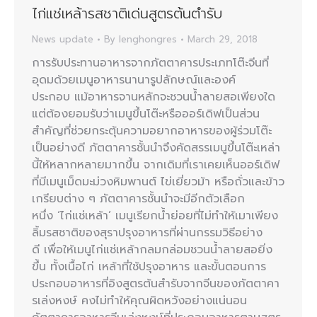
ไก่แช่เหล้ารสชาติเด่นสูตรต้นตำรับ
News update
By
lenghongres
March 29, 2018
การรับประทานอาหารจากภัตตาคารประเภทโต๊ะจีนที่
อุดมด้วยเมนูอาหารนานารูปลักษณ์และองค์
ประกอบ แม้อาหารจานหลักจะชวนน้ำลายสอเพียงใด
แต่ต้องยอมรับว่าเมนูขึ้นโต๊ะหรือออร์เดิฟเป็นส่วน
สำคัญที่ช่วยกระตุ้นความอยากอาหารของผู้ร่วมโต๊ะ
เป็นอย่างดี ภัตตาคารชั้นนำจึงคัดสรรเมนูขึ้นโต๊ะเหล่า
นี้ให้หลากหลายมากขึ้น จากเดิมที่เราเคยเห็นออร์เดิฟ
ที่มีเมนูเม็ดมะม่วงหิมพานต์ ไข่เยี่ยวม้า หรือถั่วและข้าว
เกรียบต่าง ๆ ภัตตาคารชั้นนำจะมีอีกตัวเลือก
หนึ่ง ‘ไก่แช่เหล้า’ เมนูเรียกน้ำย่อยที่ไม่ทำให้เมาเพียง
ลิ้มรสชาติของสุราปรุงอาหารที่ผ่านกรรมวิธีอย่าง
ดี เพื่อให้เมนูไก่แช่เหล้ากลมกล่อมชวนน้ำลายสอยิ่ง
ขึ้น ทั้งเนื้อไก่ เหล้าที่ใช้ปรุงอาหาร และขั้นตอนการ
ประกอบอาหารที่อิงสูตรต้นสำรับจากจีนของภัตตาคา
รเล่งหงษ์ คงไม่ทำให้คุณผิดหวังอย่างแน่นอน