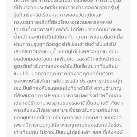
ภัตตาคารอาหารจีนเล่งหงษ์ที่ประกอบอาหารตามสูตร
ที่นำมาจากประเทศจีน ผ่านการถ่ายทอดวิชาจากรุ่นสู่
รุ่นที่เคร่งครัดเรื่องคุณภาพของวัตถุดิบและ
กระบวนการผลิตที่ต้องรักษาจุดเด่นของเล่งหงษ์
ไว้ เริ่มตั้งแต่การเลือกฟาร์มไก่ที่สามารถคัดขนาดและ
น้ำหนักของไก่ได้ใกล้เคียงกัน คุณภาพของเนื้อไก่เมื่อ
ผ่านการปรุงสุกด้วยสูตรไก่แช่เหล้าต้นตำรับแล้วไม่
เสียรสชาติของเมนูนี้ แม้เมนูไก่แช่เหล้าจะถูกแบ่งปัน
บนสังคมออนไลน์มากเพียงใด รสชาติไก่แช่เหล้าของ
สูตรต้นตำรับจากเล่งหงษ์ยังเป็นเรื่องยากที่จะเลียน
แบบได้ นอกจากคุณภาพของวัตถุดิบที่ภัตตาคา
รเล่งหงษ์ใส่ใจในการคัดสรรแล้ว ประสบการณ์ของกุ๊ก
เองเป็นอีกองค์ประกอบหนึ่งที่ขาดไม่ได้ ความชำนาญ
ที่สั่งสมจากการประกอบอาหารแต่ละครั้งทำให้กุ๊กของ
เล่งหงษ์รักษามาตรฐานของรสชาติเป็นอย่างดี ภัตตา
คารเล่งหงษ์ได้ขยายสาขาเพื่อรองรับความต้องการ
ของผู้บริโภคที่ไว้วางใจ คุณภาพของทุกสาขามั่นใจได้
เพราะมีการควบคุมให้อาหารทุกจานของเล่งหงษ์อร่อย
เท่าเทียมกัน ไม่ว่าจะเป็นเมนูไก่แช่เหล้า ฯลฯ ที่เล่งหงษ์